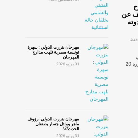
ح
ف عن
 في ندوته
 فقط
مهرجان بنزرت الدولي : سهرة
تونسية مصرية تلهب مدارج
ي
المهرجان
 20
31 يوليو 2026
مهرجان بنزرت الدولي: رؤوف
ماهر ووائل جسار يصنعان
الحدث￼
31 يوليو 2026