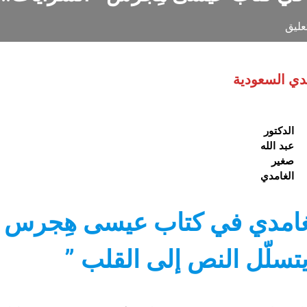
عليق
مدي السعودية
الدكتور
عبد الله
صغير
الغامدي
 الغامدي في كتاب عيسى هِجرس
يتسلّل النص إلى القلب ”