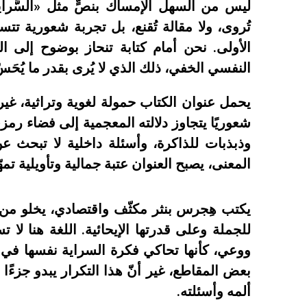
ليس من السهل الإمساك بنصٍّ مثل «السَّرا
تُروى، ولا مقالة تُقنع، بل تجربة شعورية تت
الأولى. نحن أمام كتابة تنحاز بوضوح إلى ال
النفسي الخفي، ذلك الذي لا يُرى بقدر ما يُحَسّ
يحمل عنوان الكتاب حمولة لغوية وتراثية، غير
شعوريًا يتجاوز دلالته المعجمية إلى فضاء رم
وذبذبات للذاكرة، وأسئلة داخلية لا تبحث ع
المعنى، يصبح العنوان عتبة جمالية وتأويلية تم
يكتب هِجرس بنثر مكثّف واقتصادي، يخلو من ال
للجملة وعلى قدرتها الإيحائية. اللغة هنا لا
ووعي، كأنها تحاكي فكرة السراية نفسها في سك
بعض المقاطع، غير أنّ هذا التكرار يبدو جزءًا
ألمه وأسئلته.