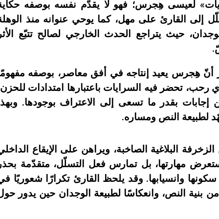
يات» لعيسى هِجرس؛ فهو لا يقدّم نفسه بوصفه حكاية
سلّل إلى القارئ على مهل، كما يوحي عنوانه منذ الوهلة
وجدان، حيث يتراجع الحدث الخارجي لصالح تتبّع الأثر
.
 أنّ هِجرس يعيد إنتاجه في أفق معاصر، بوصفه مفهومًا
زي رحب، تحضر فيه السرايات باعتبارها امتدادات للحزن،
ن إجابات بقدر ما تسعى إلى الاعتراف بوجودها. وبهذا
هّد لطبيعة النص ومساره.
زخرفة البلاغية الصاخبة، ويراهن على الإيقاع الداخلي
 تستعرض مهارتها، بل تمارس فعل التسلّل، متقدّمة بحذر
ونها وانسيابها. وقد يلحظ القارئ تكرارًا شعوريًا في
 من بنية النص، وانعكاسًا لطبيعة الوجدان حين يدور حول