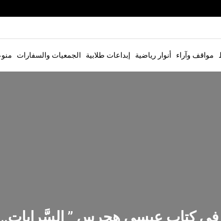
مواقف وآراء
أنوار رياضية
إبداعات طلابية
الجمعيات والسفارات
منو
ي في كتاب عيسى هِجرس ” السَّرايات…