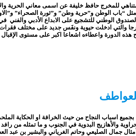
متناهي للمخرج حافظ خليفة عن اسمى معاني الحرية والإ
 مثل “باب الوطن و”حرية وطن” و”ثورة الصحراء” و”الاو
ذه الدورة واعطاءه اشعاعا اكبر على مستوى الإقبال وا
لعواطف
يع اسباب النجاح من حيث الخرافة او الحكاية الملحمي
راوية والأهازيج البدوية في الجنوب و ما تمثله من رافد 
أمثال جمال الصليعي وحاتم الغرياني والبشير بن عبد ا