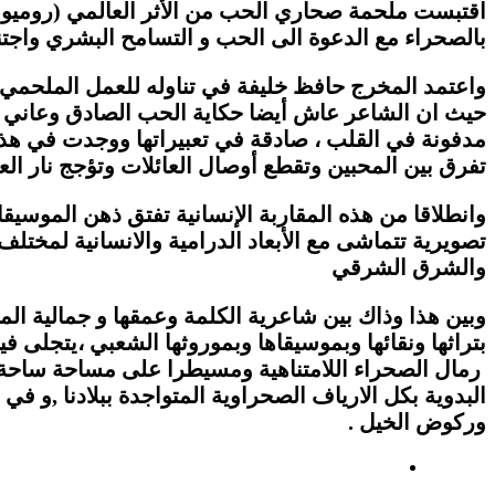
اقتبست ملحمة صحاري الحب من الأثر العالمي (روميو 
بالصحراء مع الدعوة الى الحب و التسامح البشري واجتناب
واعتمد المخرج حافظ خليفة في تناوله للعمل الملحمي ع
حيث ان الشاعر عاش أيضا حكاية الحب الصادق وعاني الأ
مدفونة في القلب ، صادقة في تعبيراتها ووجدت في هذه 
تفرق بين المحبين وتقطع أوصال العائلات وتؤجج نار العدا
وانطلاقا من هذه المقاربة الإنسانية تفتق ذهن المو
تصويرية تتماشى مع الأبعاد الدرامية والانسانية لمختل
والشرق الشرقي
وبين هذا وذاك بين شاعرية الكلمة وعمقها و جمالية الم
بتراثها ونقائها وبموسيقاها وبموروثها الشعبي ،يتجلى ف
رمال الصحراء اللامتناهية ومسيطرا على مساحة ساحة حن
البدوية بكل الارياف الصحراوية المتواجدة ببلادنا ,و
وركوض الخيل .