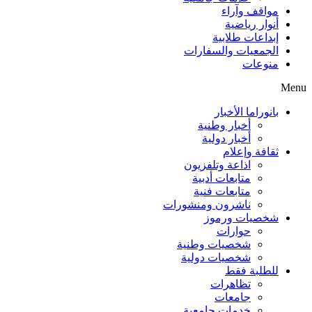
مواقف وآراء
أنوار رياضية
إبداعات طلابية
الجمعيات والسفارات
منوعات
Menu
بانوراما الأخبار
أخبار وطنية
أخبار دولية
ثقافة وإعلام
اذاعة وتلفزيون
متابعات أدبية
متابعات فنية
ناشرون ومنشورات
شخصيات ورموز
حوارات
شخصيات وطنية
شخصيات دولية
للطلبة فقط
تظاهرات
جامعات
خدمات جامعية