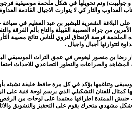
و جولييت) وتم تحويلها في شكل ملحمة موسيقية فرجوية
 العداوب والثار كي لا يتوارث الاجيال القادمة العداوة 
لى البلاغة الشعرية للبشير بن عبد العظيم في صياغة ح
مرين من جراء العصبية القبيلة والتاع بألم الفرقة وال
الملحمة فرصة الإنعتاق لتروي للناس نتائج مصيبة الثأ
وة لتتوارثها أجيال واجيال .
سيقار رضا بن منصور ليغوص في عمق التراث الموسيقي ا
ف المشاهد والصراعات والتطور التصاعدي للاحداث احتفال
وسيقى وتناغمها يؤكد في كل مرة حافظ خليفة تشبثه بأوصو
يها كمثال للفنان التشكيلي الذي يرسم لوحة فنية على ال
يش الممتدة اطرافها معتمدا على لوحات من الرقص البدو
 في شكل مشهدي متحرك يقوم على التحفيز والتشويق والاث