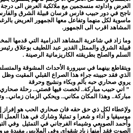
العرض واداوته منسجمين مع ملائكية العرض الى درجة ت
ناجح في دور حبيب فارس فرسان قبيلة الشرق والفارسة ام
ماسوية لكل منهما وتفاعل معها الجمهور العريض بالرغم
المشاهد اقرب الى الجمهور.
وما زاد في شاعرية المشاهد الدرامية التي قدمها الم
قبيلة الشرق والممثل القدير عبد اللطيف بوعلاق رئيس
السلم والصلح بطريقته الكاريزماتية الرصينة .
ويتقاطع بينهما في سيرورة الأحداث المشوقة والمتسلس
الذي فقد حبيبته جراء هذا الصراع القبلي المقيت وظل 
يروي صحاري حبه بألم وبكاء ونشيج وحرقة
” اني حبيب مباركة.. لخصت فيها قصتي.. رحلة صحاري ا
مباركة.. وهذا المكان مكاني.. ويحكي الزمان زماني.. و
ولإعطاء لكل ذي حق حقه فان صحاري الحب هو إفراز إبد
موسيقيا و أداء و شعرا و تمثيلا وشارك في هذا العمل 
وأحمد الصويعي وشيماء الفرجاني في التمثيل وفي ال
الصوت فقد أمنها زياد شقواي وفي الملابس مفيدة مر