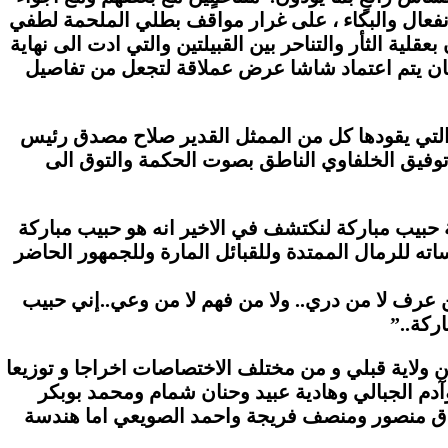
نفعال والبكاء ، على غرار مواقف بطلي الملحمة لطفي
ة الثأر والتناحر بين القبيلتين والتي ادت الى نهاية
 بان يتم اعتماد شاشا عرض عملاقة لتجعل من تفاصيل
 التي يقودها كل من الممثل القدير صلاح مصدق رئيس
توفيق الخلفاوي الناطق بصوت الحكمة والتوق الى
حبيب مباركة لنكتشف في الاخير انه هو حبيب مباركة
ه للرمال الممتدة وللقبائل المارة وللجمهور الحاضر
عرف لا من دري.. ولا من فهم لا من وعي..إني حبيب
ركة..”
ولاية قبلي و من مختلف الاختصاصات اخراجا و توزيعا
آدم الجبالي وهادية عبيد وحنان شمام ومحمد بوبكر
ادق منصور ومنصف فريجة واحمد الصويعي اما هندسة