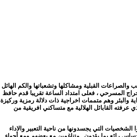
والصراعات القبلية ومشاكلها وتشعباتها والكم الهائل
اخراج المسرحي ، فعلى امتداد الساعة تقريبا قدم حافظ
ة والبئر وهم متممات اخراجية ذات دلالة رمزية وركيزة
ي عرفته القابائل الهلالية مع متساكني افريقية من
 الشخصيات التي يجسدونها من ناحية التعبير والاداء
اس رائعٍ بما يؤدون. متناغمٍين مع بعضهم ومع أجواء