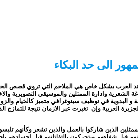
هور الى حد البكاء
وعند العرب بشكل خاص هي الملاحم التي تروي قصص الحب 
غة الشعرية وادارة الممثلين والموسيقي التصويرية وال
 و البدوية في توظيف سينوغرافي متميز كالخيام والزواي
جزيرة العربية وإن تغيرت عبر الازمان نتيجة للتمازج الذ
ممثلين الذين شاركوا بالعمل والذين تشعر وكأنهم تلبسوا
هم قبل شفاههم ويتحركون بالتفاتاتهم قبل اجسادهم بإحس