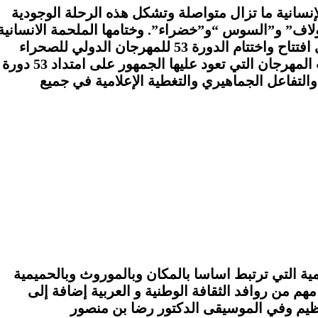
نسانية ما تزال متواصلة وتشكل هذه الرحلة الوجودية
لاف” و”السوس “و”خضراء”. وختامها الملحمة الانسانية
الدرامية “صحاري الحب” التي قدمها مؤخرا بدعم من الصندوق الوطني للتشجيع على الابداع الأدبي والفني في افتتاح واختتام الدورة 53 للمهرجان الدولي للصحراء
بدوز أمام جماهير غفيرة ناهز عددها الخمسين ألف متفرجا والتي ادخلت حيوية ونفَس جديد على مختلف فقرات المهرجان التي تعود عليها الجمهور على امتداد 53 دورة
لتفاعل الجماهيري والتغطية الإعلامية في جميع
ة التي ترتبط اساسا بالمكان وبالموروث وبالحميمية
مهم من روافد الثقافة الوطنية و العربية إضافة إلى
لعظيم وفي الموسيقى الدكتور رضا بن منصور