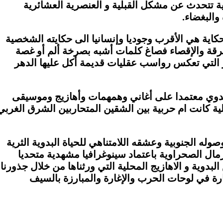
 تتحدث عن مشكل القبلية و العنصرية العشائرية
والبغضاء.
كاية هي الأقرب وجوديا وإنسانيا الى حكايته الشخصية
تفرقة والإقصاء فصاغ كلمات أشبه بصرخة ألم أو غصة
ر التي تعكس رواسب عقليات قديمة أكل عليها الدهر
لبدوي معتمدا على أغاني وهمهمات وأهازيج وموسيقى
ية كانت ام حربية بين الشقين المتحاربين الشرق الغربي
له الجنوبية وعشقه اللامتناهي للحياة البدوية الثرية
رمال الصحراوية باعتماد سينوغرافيا مشهدية متحديا
ية و الاهازيج المحلية التي ورثناها من خلال جذورنا
ارة في لوحات الحرب والإغارة والمبارزة بالسيف