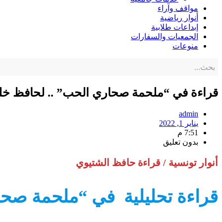
مواقف وآراء
أنوار رياضية
إبداعات طلابية
الجمعيات والسفارات
منوعات
قراءة في “ملحمة صحاري الحب” .. لحافظ خل
admin
يناير 1, 2022
7:51 م
بدون تعليق
أنوار تونسية / قراءة حافظ الشتيوي
قراءة تحليلية في “ملحمة صحا