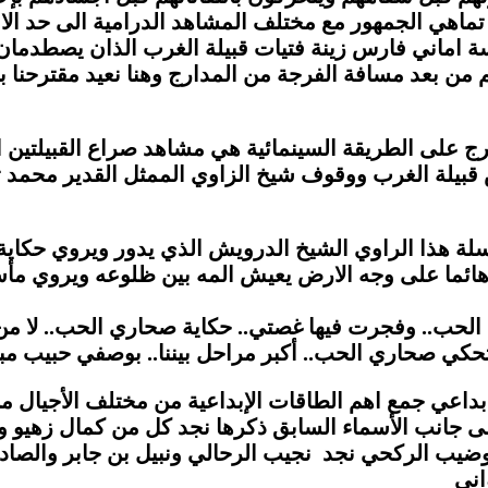
ماهي الجمهور مع مختلف المشاهد الدرامية الى حد الا
اني فارس زينة فتيات قبيلة الغرب الذان يصطدمان بعقلي
 من بعد مسافة الفرجة من المدارج وهنا نعيد مقترحنا
خرج على الطريقة السينمائية هي مشاهد صراع القبيلتين
 قبيلة الغرب ووقوف شيخ الزاوي الممثل القدير محمد 
لة هذا الراوي الشيخ الدرويش الذي يدور ويروي حكاية 
هائما على وجه الارض يعيش المه بين ظلوعه ويروي مأسات
لحب.. وفجرت فيها غصتي.. حكاية صحاري الحب.. لا من 
تحكي صحاري الحب.. أكبر مراحل بيننا.. بوصفي حبيب مبا
اعي جمع اهم الطاقات الإبداعية من مختلف الأجيال من 
الى جانب الأسماء السابق ذكرها نجد كل من كمال زهيو و
توضيب الركحي نجد نجيب الرحالي ونبيل بن جابر والص
واني