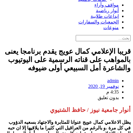
مواقف وآراء
أنوار رياضية
إبداعات طلابية
الجمعيات والسفارات
منوعات
قريبا الإعلامي كمال عويج يقدم برنامجا يعنى
بالمواهب على قناته الرسمية على اليوتيوب
والشاعرة أمل السبيعي أولى ضيوفه
admin
نوفمبر 19, 2020
4:35 م
بدون تعليق
أنوار جامعية نيوز / حافظ الشتيوي
يظل الاعلامي كمال عويج عنوانا للمثابرة والاجتهاد بسعيه الدؤوب
في كل مرة
،
و بالرغم من العراقيل التي كثيرا ما يلاقيها إلا ان حبه