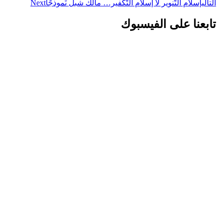
التالي
إسلام التّنوير لا إسلام التّكفير… مالك شبل نَموذجًا
Next
تابعنا على الفيسبوك