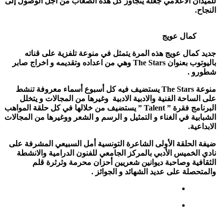
للميدان الاعلامي جعله يتجاوز كل هذه الصعاب من أجل الوصول إلى
النجاح.
كمال عويج
جديد كمال عويج هذه المرة يتمثل في منوعة تلفزية على قناته
باليوتوب بعنوان The Stars وهي من اعداده وتقديمه و اخراج صابر
شطورو .
منوعة The Stars يستضيف فيه كل أسبوع أسماء معروفة تنشط
على الساحة الفنية والادبية الادبية وغيرها من المجالات و يتخلل
البرنامج فقرة ” Talent ” يستضيف من خلالها في كل حلقة المواهب
الشبابية في الغناء و التمثيل و الرسم و الشعر ووغيرها من المجالات
الابداعية.
ضيفة الحلقة الأولى الشاعرة التونسية أمل السبيعي المشرفة على
نادي الخميس الأدبي بالمركز الجامعي للفنون الدرامية والانشطة
الثقافية وصاحبة ديوانين شعريين أحزان محرمة وثرثرة قلم
والمتحصلة على عديد الشهائد و الجوائز .