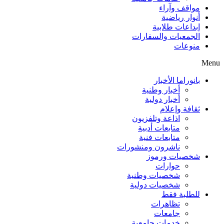
مواقف وآراء
أنوار رياضية
إبداعات طلابية
الجمعيات والسفارات
منوعات
Menu
بانوراما الأخبار
أخبار وطنية
أخبار دولية
ثقافة وإعلام
اذاعة وتلفزيون
متابعات أدبية
متابعات فنية
ناشرون ومنشورات
شخصيات ورموز
حوارات
شخصيات وطنية
شخصيات دولية
للطلبة فقط
تظاهرات
جامعات
خدمات جامعية