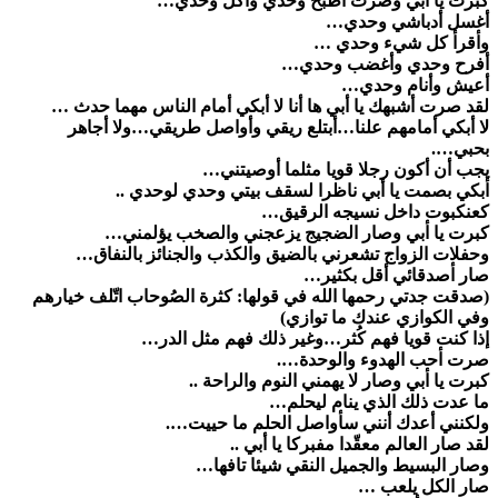
كبرت يا أبي وصرت أطبخ وحدي وآكل وحدي…
أغسل أدباشي وحدي…
وﺃﻗﺮﺃ ﻛﻞ ﺷﻲﺀ ﻭﺣﺪﻱ …
أفرح وحدي وأغضب وحدي…
أعيش وأنام وحدي…
لقد صرت أشبهك يا أبي ها أنا لا أبكي أمام الناس مهما حدث …
لا أبكي أمامهم علنا…أبتلع ريقي وأواصل طريقي…ولا أجاهر
بحبي….
يجب أن أكون رجلا قويا مثلما أوصيتني…
ﺃﺑﻜﻲ ﺑﺼﻤﺖ يا أبي ناظرا لسقف بيتي ﻭﺣﺪﻱ ﻟﻮﺣﺪﻱ ..
كعنكبوت داخل نسيجه الرقيق…
ﻛﺒﺮﺕ ﻳﺎ ﺃبي ﻭﺻﺎﺭ الضجيج يزعجني والصخب يؤلمني…
وحفلات الزواج تشعرني بالضيق والكذب والجنائز بالنفاق…
ﺻﺎﺭ ﺃﺻﺪقائي أقل بكثير…
(صدقت جدتي رحمها الله في قولها: كثرة الصُوحاب اتّلف خيارهم
وفي الكوازي عندك ما توازي)
إذا كنت قويا فهم كُثر…وغير ذلك فهم مثل الدر…
ﺻﺮﺕ ﺃﺣﺐ ﺍﻟﻬﺪﻭﺀ والوحدة….
ﻛﺒﺮﺕ ﻳﺎ ﺃبي ﻭﺻﺎﺭ ﻻ ﻳﻬﻤﻨﻲ النوم والراحة ..
ﻣﺎ ﻋﺪﺕ ذلك الذي ينام ليحلم…
ولكنني أعدك أنني سأواصل الحلم ما حييت….
لقد ﺻﺎﺭ ﺍﻟﻌﺎﻟﻢ ﻣﻌﻘّﺪا مفبركا يا أبي ..
ﻭصار البسيط والجميل النقي شيئا تافها…
ﺻﺎﺭ ﺍﻟﻜﻞ يلعب …