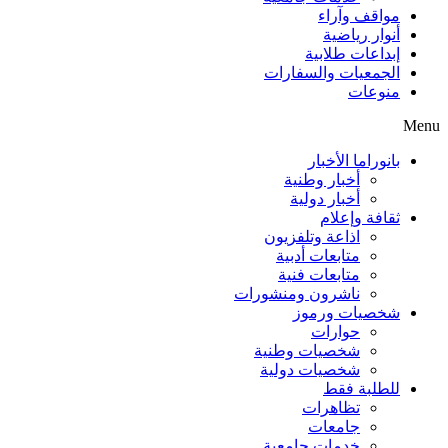
مواقف وآراء
أنوار رياضية
إبداعات طلابية
الجمعيات والسفارات
منوعات
Menu
بانوراما الأخبار
أخبار وطنية
أخبار دولية
ثقافة وإعلام
اذاعة وتلفزيون
متابعات أدبية
متابعات فنية
ناشرون ومنشورات
شخصيات ورموز
حوارات
شخصيات وطنية
شخصيات دولية
للطلبة فقط
تظاهرات
جامعات
خدمات جامعية