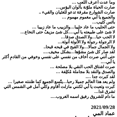
ﻭﻣﺎ ﻋﺪﺕ ﺃﻋﺮﻑ اللعب …
ﺻﺎﺭﺕ ﺍﻟﺤﻴﺎﺓ ﻣﻠﻮّنة بألوان البؤس…
ﺻﺎﺭت الشوارع مقرفة تدعو للغثيان والقيء ..
ﻭالجميع يا أبي مغموم مهموم …
بائس كئيب…
حتى الحليب ما عاد حليبا…والزبيب ما عاد زبيبا …
لا شئ على طبيعته يا أبي….كل شئ مزيفٌ حتى النخاع…
لا الحب حبا…ولا الصدق صدقا…
لا الرجولة رجولة ولا الأنوثة أنوثة…
ولا الجمال جمالا…ولا القبح في قبحه قبحا..
لقد صار كل شئ مشوّها…بشكل مخيف….
حتى أنني صرت أخاف من نفسي على نفسي وخوفي من القادمِ أكثر
يا أبي….
ﺻﺮﺕ ﺍﺷﺘﺎﻕ ﺍﻟﺤﺐ النقي ﺑﻼ ﻣﺼﻠﺤﺔ …
والصدق والنقد بلا ﻣﺠﺎﻣﻠﺔ ﻣُﻜﻠِﻔﺔ …
لقد ﻛﺒﺮﺕ ﺟﺪﺍ ….
ولم ﻳﻌﺪ هذا ﺍﻟﻌﺎﻟﻢ جميلا رحبا…يتّسع الجميع كما ظننته صغيرا …
ﻛﺒﺮﺕ وتعبت يا أبي لكنني مازلت أقاوم وكلّي أمل في الشمس التي
تشرق غدا…
ما دام للشروق رفيق اسمه الغروب….
2021/09/28
عماد المي