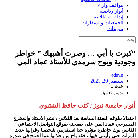
مواقف وآراء
أنوار رياضية
إبداعات طلابية
الجمعيات والسفارات
منوعات
“كبرت يا أبي … وصرت أشبهك ” خواطر
وجودية وبوح سرمدي للأستاذ عماد المي
admin
سبتمبر 29, 2021
4:46 م
بدون تعليق
أنوار جامعية نيوز / كتب حافظ الشتيوي
احتفالا ببلوغه السنة السابعة بعد الثلاثين ، نشر الاستاذ والمخرج
المسرحي عماد المي على صفحته بموقع التواصل الاجتماعي
الفايس بوك خاطرة مؤثرة جدا استفزتني شخصيا وقراتها عديد
المرات حتى رأيتني فيها ، فقد باح من خلالها عما اختلج في صدره