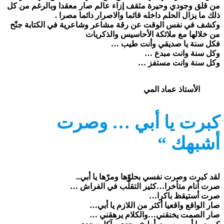
من قلق وجودي وحيرة مثقف إزاء عالم صار معقدا وبالرغم من كل
ذلك ما يزال الحلم داخله قائما والاصرار دائما مصرا .
وكشف في نفس الوقت عن رقة مشاعر وشاعرية في الكتابة جنّح
من خلالها مع ملائكة الأحاسيس والذكريات
فكل سنة يا صديقي وأنت طيب …
وكل سنة وانت مبدع …
وكل سنة وانت مستفز …
الأستاذ عماد المي
كبرت يا أبي … وصرت
أشبهك “
لقد ﻛﺒﺮﺕ وصرت نفسي بحلوّها ومرّها يا أبي..
ﺻﺮﺕ ﺃنام متأخرا…كثير التقلّب في الفراش …
صرت أستيقظ باكرا…
صار الواقع واقعيا أكثر من اللازم يا أبي…
ﺻﺎﺭ الصمت يخنقني…وﺍﻟﻜﻼﻡ ﻳﺮﻫﻘﻨﻲ …