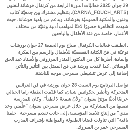
29 جوان 2025 فعاليّات الدورة الرابعة من كرنفال فوشانة للفنون
(CARNA_FOUCH_ARTS)، بتنظيم مشترك بين جمعيّة كتاب
وفنون والمكتبة العموميّة بفوشانة، وبدعم من بلدية فوشانة، حيث
شهدت التظاهرة حضورًا لافتًا لمواهب أدبية وفنيّة من مختلف
الأعمار، خاصة من فئة الأطفال واليافعين
. انطلقت فعاليات الكرنفال صباح يوم الجمعة 27 جوان بورشات
نوعيّة في فنّ الكتابة القصصيّة للأطفال والرسم بين الفكرة
والمادة، أطرها كل من الدكتور المنذر المرزوقي والأستاذ عبد الحق
الوسلاتي. كما عُقدت ورشة في فن الممثل بين التأثير والتأثر،
إضافة إلى عرض تنشيطي مسرحي موجه للناشئة.
تواصل البرنامج يوم السبت 28 جوان بورشة في فن العرائس
المتحركة وتأطير لحكواتيين شبان، كما قدّمت الطفلة راما الجبالي
عرضًا أدبيًّا مؤثرًا بعنوان “ولأنّ شمعةً لا تُطفأ”. وكان للمدرسة
نصيبها من المشاركة من خلال عرض مسرحي بعنوان “علّمني وخذ
بيدي” من إنتاج تلاميذ المؤسسة، إلى جانب تقديم مسرحية “حلمنا
باقية” التي تناولت قضايا الطفولة والمواطنة بإشراف المدرب
المسرحي عمر بن المبروك.