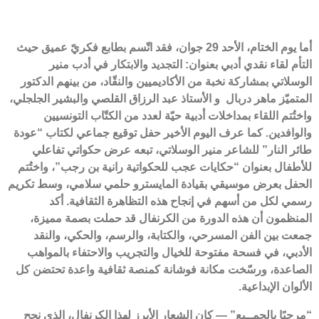
أما يوم الختام، الأحد 29 جوان، فقد اتّسم بطابع فكريّ عميق حيث
التأم لقاء نقدي أدبي بعنوان: التجديد والابتكار في أدب منير
الوسلاتي بمشاركة نخبة من الأكاديميين والنقّاد، من بينهم الدكتور
المتميّز ماهر دربال و الأستاذ عبد الرزاق القلصي والبشير الجلجلي،
واختُتم اللقاء بمداخلات أدبية حيّة لعدد من الكتّاب التونسيين
والوافدين. كما عرف اليوم الأخير حفل توقيع جماعي لكتاب “عودة
طائر النار” للشاعر منير الوسلاتي، تبعه عرض حكواتي تفاعلي
للأطفال بعنوان “حكايات عجب للحكواتية رانية بن رجب”، واختُتم
الحفل بعرض موسيقي بقيادة المايسترو حلمي سلامي، وسط تكريم
رسمي لكل من أسهم في إنجاح هذه التظاهرة الثقافية. أكد
المنظمون أن هذه الدورة من الكرنفال قد حملت بصمة مميزة،
جمعت بين الفن المسرحي، والكتابة، والرسم، والحكي، والنقد
الأدبي، في فسحة مفتوحة للخيال والتجريب والاحتفاء بالمواهب
الصاعدة، ورسّخت مكانة فوشانة كمنصة ثقافية واعدة تحتضن كل
الألوان الإبداعية.
“مرحبًا بالجمــيع” — كان الشعار الأبرز لهذا الكرنفال، الذي نجح