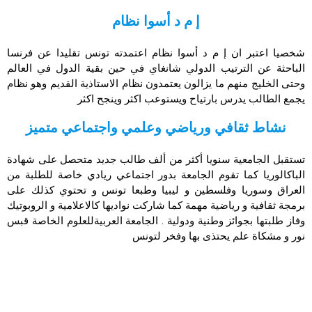
إ م د أسوا نظام
شخصيا اعتبر ان إ م د أسوا نظام اعتمدته تونس تقليدا عن فرنسا
الباحثة عن الترتيب الدولي شانغاي في حين بقية الدول في العالم
وحتى الخليج منهم ما يزالون يعتمدون نظام الاستاذية القديم وهو نظام
يجمع الطالب يدرس بارتياح ويستوعب اكثر وينجح اكثر
نشاط ثقافي ورياضي وعلمي واجتماعي متميز
تستقبل الجامعية سنويا أكثر من ألف طالب جديد متحصل على شهادة
الباكالوريا كما تقوم الجامعة بدور اجتماعي ريادي خاصة للطلبة من
العراق وسوريا وفلسطين و ليبيا وطبعا تونس و تحتوي كذلك على
برمجة ثقافية و رياضية مهمة كما شاركت نواديها كالاعلامية و الروبوتيك
وفاز طلبتها بجوائز وطنية ودولية . الجامعة العربيةللعلوم الخاصة قبس
نور و مشكاة علم يحتذى بها وفخر لتونس