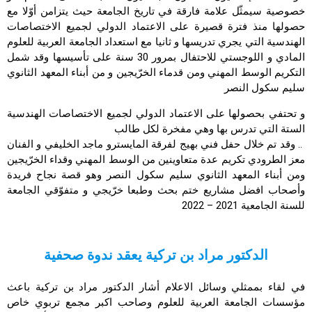
خصوصية سيمثّل علامة فارقة في تاريخ الجامعة حيث يتزامن أوّلا مع
حصولها منذ فترة قصيرة على الاعتماد الدولي لجميع الاختصاصات
الهندسية التي يجري تدريسها و ثانيا مع استعداد الجامعة العربية للعلوم
المادي و اللوجستي للاحتفال بمرور 30 سنة على تأسيسها وقد شمل
التكريم الوسط المهني ومن قدماء الخرّيجين و من أبناء المعهد الثانوي
سليم سكول النصر
و تحتفي بحصولها على الاعتماد الدولي لجميع الاختصاصات الهندسية
الستة التي تدرس بها وهي مفخرة لكل طالب
.. وقد تم خلال حفل فني بهيج لفرقة المايسترو ماجد الخليفي و الفنان
معز الطرودي تكريم عدة متعاوينين من الوسط المهني وقداء الخرّيجين
ومن أبناء المعهد الثانوي سليم سكول النصر وهو قصة نجاح فريدة
وأصحاب افضل مشاريع ختم بحث وطبعا خرّيجي و متفوّقي الجامعة
للسنة الجامعية 2021 – 2022
الدكتور مراد بن تركية يعقد ندوة صحفية
في لقاء بممثلي وسائل الاعلام أشار الدكتور مراد بن تركية باعث
مؤسسات الجامعة العربية للعلوم وصاحب اكبر مجمع تربوي خاص