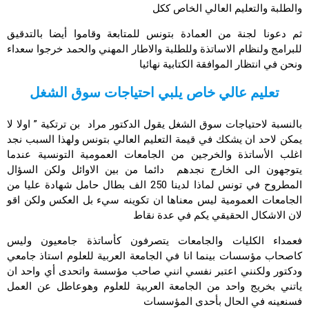
والطلبة والتعليم العالي الخاص ككل
ثم دعونا لجنة من العمادة بتونس للمتابعة وقاموا أيضا بالتدقيق
للبرامج ولنظام الاساتذة وللطلبة والاطار المهني والحمد خرجوا سعداء
ونحن في انتظار الموافقة الكتابية نهائيا
تعليم عالي خاص يلبي احتياجات سوق الشغل
بالنسبة لاحتياجات سوق الشغل يقول الدكتور مراد بن ترتكية ” اولا لا
يمكن لاحد ان يشكك في قيمة التعليم العالي بتونس ولهذا السبب نجد
اغلب الأساتذة والخرجين من الجامعات العمومية التونسية عندما
يتوجهون الى الخارج نجدهم دائما من بين الاوائل ولكن السؤال
المطروح في تونس لماذا لدينا 250 الف بطال حامل شهادة عليا من
الجامعات العمومية ليس معناها ان تكوينه سيء بل العكس ولكن اقو
لان الاشكال الحقيقي يكم في عدة نقاط
فعمداء الكليات والجامعات يتصرفون كأساتذة جامعيون وليس
كاصحاب مؤسسات بينما انا في الجامعة العربية للعلوم استاذ جامعي
ودكتور ولكنني اعتبر نفسي انني صاحب مؤسسة واتحدى أي واحد ان
ياتني بخريج واحد من الجامعة العربية للعلوم وهوعاطل عن العمل
فسنعينه في الحال بأحدى المؤسسات