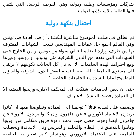
شركات ومؤسسات وطنية ودولية وهي الفرصة الوحيدة التي يلتقي
فيها الطلبة بالاساتذة وبالاولياء
احتفال بنكهة دولية
ثم انطلق في صلب الموضوع مباشرة ليكشف أن في العادة في تونس
وفي العالم أجمع جل عمادات المهندسين تسجل الشهادات المعترف
بها من طرف وزارة التعليم العالي سواء من تونس او من الخارج حتى
الشهادات التي تقدم من الدول الشرقية مثل بولونيا او روسيا وغيرها
ومع احترامنا لهذه الجامعات الا انه في كل الحالات تكوينهم لا يرتقي
الى مستوى الجامعات الخاصة بالنسبة لبعض الدول الشرقية والسؤال
المطروح لماذا التشدد مع الجامعات الخاصة ؟
حتى ان بعض الجامعات اشتكت الى المحكمة الادارية وربحوا القضية الا
ان العمادة رفضت التنفيذ والاعتراف
ويضيف على لسانه قائلا ” توجهنا إلى العمادة وتفاوضنا معها ان كانوا
يريدون الاعتماد الاوروبي فنحن جاهزون وان كانوا يريدون الايزو فنحن
جاهزون ايضا وهوما حصل حيث تمت دعوة فريق متكامل من اوروبا
وقاموا بالتدقيق في النظام والتعليم والتدريس وفي الاساتذة وتحصلت
الجامعة على الاعتماد الاوروربي وهوانجاز كبير تفخر به الجامعة