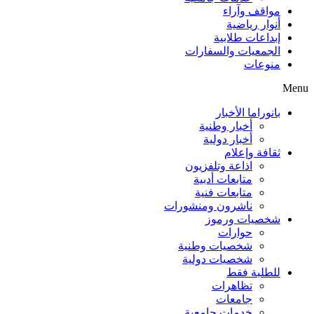
مواقف وآراء
أنوار رياضية
إبداعات طلابية
الجمعيات والسفارات
منوعات
Menu
بانوراما الأخبار
أخبار وطنية
أخبار دولية
ثقافة وإعلام
اذاعة وتلفزيون
متابعات أدبية
متابعات فنية
ناشرون ومنشورات
شخصيات ورموز
حوارات
شخصيات وطنية
شخصيات دولية
للطلبة فقط
تظاهرات
جامعات
خدمات جامعية