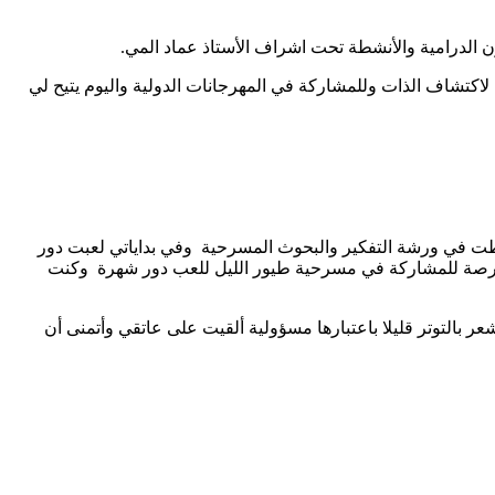
الدرامية والأنشطة تحت اشراف الأستاذ عماد المي.
اكتشاف الذات وللمشاركة في المهرجانات الدولية واليوم يتيح لي
نفسها قائلة ” أنا طالبة ماجستير فلسفة التحقت بالمركز الجامعي للفنون الدرامية والأنشطة الثقافية سنة 2022 وانخرطت في ورشة التفكير والبحوث المسرحية وفي بداياتي لعبت دور
ي الفرصة للمشاركة في مسرحية طيور الليل للعب دور شهرة وكنت
امعي لأمثل بلادي ولا أخفي عليك أشعر بالتوتر قليلا باعتبارها مسؤولية ألقيت على عاتقي وأتمنى أن