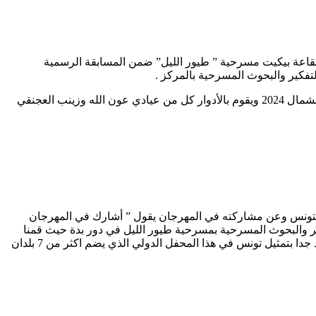
طار الدورة السابعة عشر لمهرجان طنجة الدولي يقدم المركز الجامعي للفنون الدرامية والأنشطة الثقافية مساء الاثنين 28 أكتوبر 2024 بقاعة بيكيت مسرحية ” طيور الليل” ضمن المسابقة الرسمية
وللتذكير سبق وأن توج هذا العمل بجائزة العمل المتكامل ضمن مسابقة المسرح في المهرجان الثقافي والرياضي لديوان الخدمات الجامعية للشمال 2024 ويقوم بالأدوار كل من عيادي عون الله وزينب العجنقي
 بتونس وعن مشاركته في المهرجان يقول ” أشارك في المهرجان
ر والبحوث المسرحية بمسرحية طيور الليل في دور بدة حيث قمنا
فيها بالاشتغال على نص طيور الليل للفنان الراحل عزالدين قنون وكان هذا العمل من انتاج مسرح الحمراء موسم 1996-1997 ، وشخصيا سعيد جدا بتمثيل تونس في هذا المحفل الدولي الذي يضم اكثر من 7 بلدان