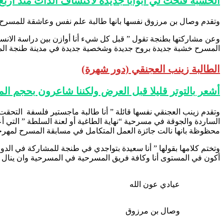
الخشبة فتحت لي ابوابا جديدة لاكتشاف الذات منذ ارب
وتقدم وصال بن مرزوق نفسها بانها طالبة علم نفس وعاشقة للمسرح ت
وعن مشاركتها بطنجة تقول ” قبل كل شيء أنا أوازن بين دراسة الانسا
المسرح خشبة جديدة بروح جديدة وشخصية جديدة في مدينة طنجة المغ
الطالبة زينب العجنقي (دور شهرة)
أشعر بالتوتر قليلا قبل العرض ولكننا شاعرون بحجم ال
الساردة والجوقة في مسرحية “نهاية الطاغية أو لعنة السلطة ” التي 
محظوظة بانها نالت جائزة العمل المتكامل في مسابقة المسرح لمهرج
أكون في المستوى أنا وكافة فريق المسرحية في المسرحية وان ينال 
عيادي عون الله
وصال بن مرزوق