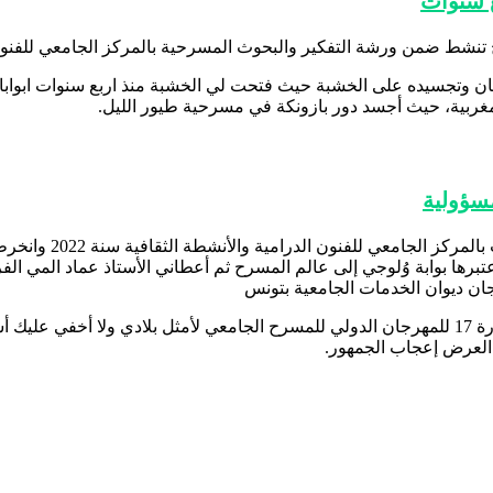
ع سنوات
نشط ضمن ورشة التفكير والبحوث المسرحية بالمركز الجامعي للفنون 
ن وتجسيده على الخشبة حيث فتحت لي الخشبة منذ اربع سنوات ابوابا ل
ربية، حيث أجسد دور بازونكة في مسرحية طيور الليل.
مسؤولية
وتقدم زينب العجنقي 
أعتبرها بوابة وُلوجي إلى عالم المسرح ثم أعطاني الأستاذ عماد الم
ان ديوان الخدمات الجامعية بتونس
وتختم كلامها بقولها ” أنا سعيدة بتواجدي في طنجة للمشاركة في الدورة 17 للمهرجان الدولي للمسرح الج
العرض إعجاب الجمهور.