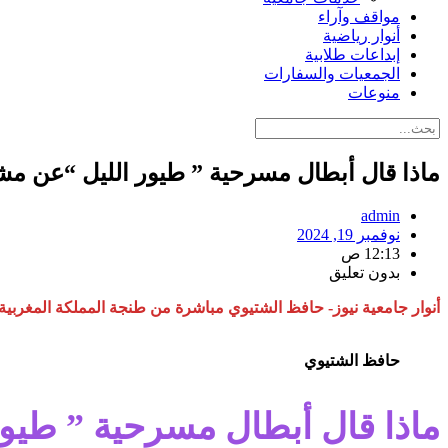
مواقف وآراء
أنوار رياضية
إبداعات طلابية
الجمعيات والسفارات
منوعات
ماذا قال أبطال مسرحية ” طيور الليل “عن م
admin
نوفمبر 19, 2024
12:13 ص
بدون تعليق
أنوار جامعية نيوز-
حافظ الشتيوي
مباشرة من طنجة المملكة المغربية
حافظ الشتيوي
ماذا قال أبطال مسرحية ” طيو