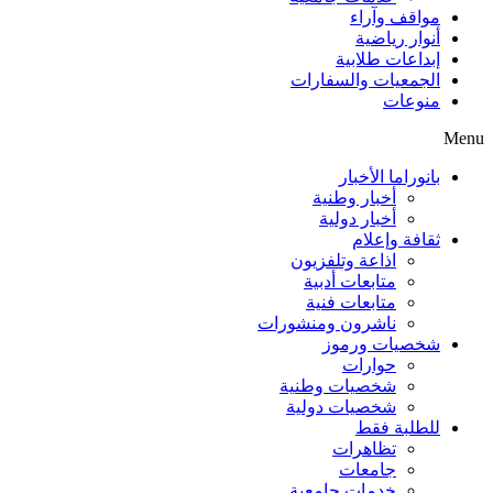
مواقف وآراء
أنوار رياضية
إبداعات طلابية
الجمعيات والسفارات
منوعات
Menu
بانوراما الأخبار
أخبار وطنية
أخبار دولية
ثقافة وإعلام
اذاعة وتلفزيون
متابعات أدبية
متابعات فنية
ناشرون ومنشورات
شخصيات ورموز
حوارات
شخصيات وطنية
شخصيات دولية
للطلبة فقط
تظاهرات
جامعات
خدمات جامعية