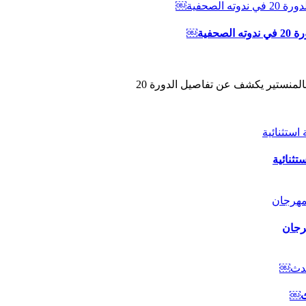
ية￼
المنستير يكشف عن تفاصيل الدورة 20
ثنائية
رجان
دث￼