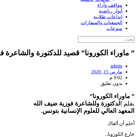
مواقف وآراء
أنوار رياضية
إبداعات طلابية
الجمعيات والسفارات
منوعات
” ماوراء الكورونا” قصيد للدكتورة والشاعرة ف
admin
مارس 15, 2020
9:02 م
بدون تعليق
” ماوراء الكورونا”
بقلم ا
لدكتورة وللشاعرة فوزية ضيف الله
المعهد العالي للعلوم الإنسانية بتونس.
أحلم أن ألقاك
خارج الكورونا..