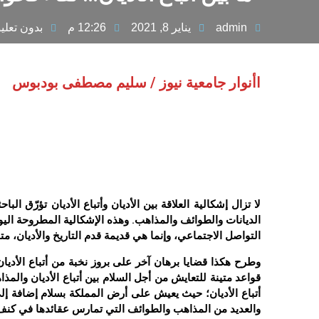
admin
يناير 8, 2021
12:26 م
بدون تعلي
اأنوار جامعية نيوز / سليم مصطفى بودبوس
لا تزال إشكالية العلاقة بين الأديان وأتباع الأديان تؤرّق ا
الديانات والطوائف والمذاهب. وهذه الإشكالية المطروحة اليوم
التواصل الاجتماعي، وإنما هي قديمة قدم التاريخ والأديان، م
وطرح هكذا قضايا برهان آخر على بروز نخبة من أتباع الأديان
قواعد متينة للتعايش من أجل السلام بين أتباع الأديان والمذا
أتباع الأديان؛ حيث يعيش على أرض المملكة بسلام إضافة إلى غا
والعديد من المذاهب والطوائف التي تمارس عقائدها في كنف ال