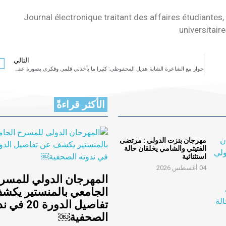
Journal électronique traitant des affaires étudiantes, 
universitair
التالي
حوار مع الشاعرة الشابة هديل المحفوظي: كثيرا ما يأخذني قلمي وفكري بصورة عفوية إلى أنماط مختلفة من الكتابة وتعجبني كتابات كمال الرياحي وخولة حسني
الأكثر قراءةً
مهرجان بنزت الدولي : مرتضى
الفتيتي والشامي يخلقان حالة
استثنائية
04 أغسطس 2026
المهرجان الدولي للمسر
الجامعي بالمنستير يكش
تفاصيل الدورة 20
الصحفية￼