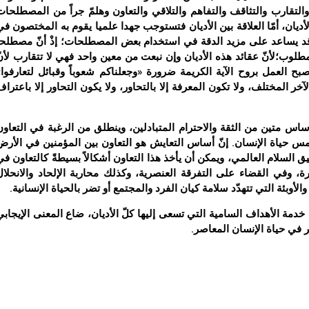
والتقارب والتثاقف والتفاهم والتلاقي والتعاون وهلمّ جراً من المصطلحات
لأديان، أمّا العلاقة بين الأديان فتستوجب جهدا علميا يقوم به المختصون في
ما قد يساعد على مزيد الدقة في استخدام بعض المصطلحات؛ إذْ أنّ مصطلحاً
لمطلوب؛لأنّ عقائد هذه الأديان وإن نبعت من معين واحد فهي لا تتقارب لأنّ
بح العمل بروح الآية الكريمة ضرورة «وجعلناكم شعوباً وقبائل لتعارفوا»
فة الآخر المختلف، ولا تكون المعرفة إلا بالتحاور، ولا يكون التحاور إلا باعترا
أساس متين من الثقة والاحترام المتبادلين، وينطلق من الرغبة في التعاون
مس حياة الإنسان. إنّ أساس التعايش هو التعاون بين المؤمنين في الأرض
ق السلام العالمي، ويمكن أن يأخذ هذا التعاون أشكالاً بسيطةً كالتعاون في
، وفي القضاء على التفرقة العنصرية، وكذلك محاربة الإلحاد والانحلال
وبئة التي تتهدّد سلامة كيان الفرد والمجتمع أو تضر بالحياة الإنسانية.
 خدمة الأهداف السامية التي تسعى إليها كلّ الأديان، ضاع المعنى الإيجابي
ر في حياة الإنسان المعاصر.