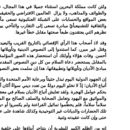
ولئن كانت مملكة البحرين استثناء جميلا في هذا المجال، فإ
والطوائف والمذاهب، ولا يزال العالمين الافتراضي والحقيقي
بعض المواقع والحسابات على الشبكة العنكبوتية تسعى مأجورة
والثقافية للتشنيعبأيّ مبادرة تسعى إلى التقارب والتآخي بي
نظرهم التي يعتقدون طبعاً صحتها مقابل خطأ غيرها.
وقد لاذ أصحاب هذا الرأي الإقصائي بالتاريخ القريب والبع
وقتل غير مبرر، كما استندوا إلى النصوص الدينية وتأويلاتها
أحسن. وفات هؤلاء وأولئك أن استحضار هذه الصور المؤلمة وا
بالمقابل يستحضر دعاة السلام من كل دينٍ النصوص المقدسة 
مبادئ الأديان وتأويلاتها وتطبيقاتها، هذا إن سلمت بعض الن
إن الجهود الدولية اليوم تبذل حثيثاً وبرعاية الأمم المتحدة 
أتباع الأديان؛ إذْ لا تخلو اليوم دولةٌ من تعدد ديني سواءً أكان
بحكم عوامل الهجرة. ولقد تعايش أتباع الأديان بسلام في معظ
والمواثيق مع اليهود وتعامل الصحابة والسلف الصالح مع الم
سلاماً سلاماً، فلم يحطّموا تماثيل الفراعنة ولم يكسروا أو «
تلك الحضارات والديانات غير التوحيدية وكذلك شاهدة على عظ
حتى وإن كانت عقيدته وثنية.
إنه من الظلم الكبير للبشرية أن يتناحر أبناؤها على خلفية