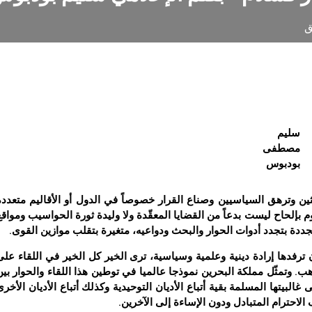
ق
سليم
مصطفى
بودبوس
لباحثين وترهق السياسيين وصناع القرار خصوصاً في الدول أو الأقاليم متعددة
 بإلحاح ليست بدعاً من القضايا المعقّدة ولا وليدة ثورة الحواسيب ومواقع
تجددة بتجدد أدوات الحوار والبحث ودواعيه، متغيرة بتقلب موازين القوى.
 ترفدها إرادة دينية وعلمية وسياسية، ترى الخير كل الخير في اللقاء على
هب. وتمثّل مملكة البحرين نموذجا عالميا في توطين هذا اللقاء والحوار بين
لبيتها المسلمة بقية أتباع الأديان التوحيدية وكذلك أتباع الأديان الأخرى
احترام المتبادل ودون الإساءة إلى الآخرين.