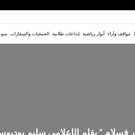
مواقف وآراء
أنوار رياضية
إبداعات طلابية
الجمعيات والسفارات
منو
وار فسلام ” بقلم الإعلامي سليم بودبو