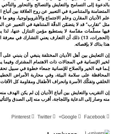
بالدعوة إلى التسامح والتعايش والتصالح والتحاور والتآخي 
المتضامنة والمتناصرة في التعبير عن روح العلاقة بين أتباع ا
علم الأديان المقارن وعلم الاجتماع والأنثروبولوجيا، وهو 
مثل “تقارب” قد لا يتضمّن الدقّة المتناهية في التعبير عن ا
فيها مسلّمات مقدّسة لا يستطيع مؤمن التنازل عنها، لذا يص
(الحجرات، 13) ذلك أن التعارف يعني التشارك في معر
هذا بذاك لا بإقصائه.
إن التعايش بين أهل الأديان المختلفة ينبغي أن ينبني على 
لخير الإنسانية في المجالات ذات الاهتمام المشترك وفيما ي
لِـما فيه الخير والصلاح للإنسانية جمعاء خطوة في سبيل تحقي
المحافظة على سلامة البيئة، وفي محاربة الأمراض الخطيرة
الخلقي وتفكّك الأسرة وانحراف الأطفال ومقاومة كل الآفات والأ
إن التقريب والتعايش بين أتباع الأديان إن لم يكن الهدف منه
منه وصار إلى الدعاية واللجاجة، أقرب منه إلى الصدق والتأثي
Pinterest
Twitter
Google+
Facebook