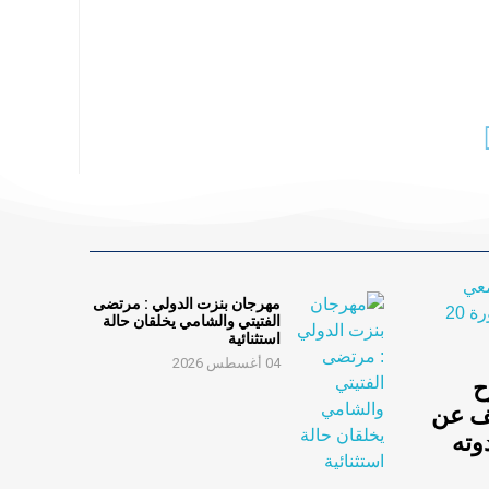
مهرجان بنزت الدولي : مرتضى
الفتيتي والشامي يخلقان حالة
استثنائية
04 أغسطس 2026
ح
ف عن
 في ندوته