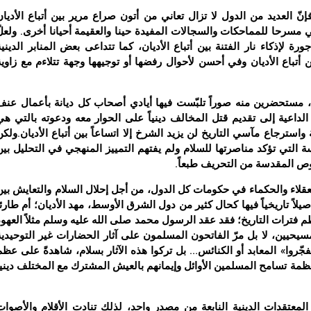
نّ العديد من الدول لا تزال تعاني من أتون صراع مرير بين أتباع الأديان
 مسرحا للمماحكات والسجالات المفيدة حينا والعقيمة أحيانا أخرى. ولعلّ
 لإذكاء نار الفتنة بين أتباع الأديان، كما تتداعى بعض المنابر الدينية
ن أتباع الأديان وفي أحسن لأحوال رفضها أو توجيهها وجهة تتلاءم مع زاوية
يد، مستحضرين منه صوراً تلبّست فيها أيادي أصحاب كل ديانة بأعمال عنف
 الداعية إلى تقديم قتل المخالف دينياً على الحوار معه ودعوته بالتي هي
سترجاع مآسي التاريخ لن يزيد الشرخ إلا اتساعاً بين أتباع الأديان.ولكن
التي تؤكد مناصرتها للسلام ولم يفتهم التمييز المنهجي في التحليل بين
صوص المقدسة من التحريف طبعاً.
والعقلاء والحكماء في حكومات كل الدول، من أجل إحلال السلام والتعايش بين
 أصيلاً تاريخياً فيها كحال كثير من دول الشرق الأوسط، مهد الأديان؛ أم طارئا
م فترات التاريخ؛ فقد عقد الرسول محمد صلى الله عليه وسلم مثلاً العهود
سيحيين، لا بل مرّ الفاتحون المسلمون على آثار الحضارات غير التوحيدية
يفجّروا» المعابد أو الكنائس… بل تركوا هذه الآثار بسلام، شاهدةً على عظم
مة تسامح المسلمين الأوائل وإيمانهم بالعيش المشترك مع المختلف دينياً
 المعتقدات الدينية النابعة من مصدر واحد، لذلك تنادت الأقلام والأصوات