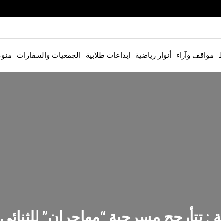
مواقف وآراء
أنوار رياضية
إبداعات طلابية
الجمعيات والسفارات
منو
ة : تتأرجح مسرحية “مهاجران” للثنائ