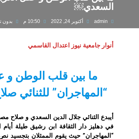
السعدي￼
admin
أكتوبر 24, 2022
10:50 م
بدون ت
أنوار جامعية نيوز اعتدال القاسمي
ما بين قلب الوطن و ع
“المهاجران” للثنائي صل
أيبدع الثنائي جلال الدين السعدي و صلاح مصد
“المهاجران” حيث يقوم الممثلان بتجسيد 