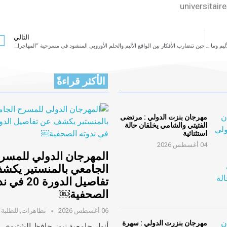
universitair
التالي
مسرحيّة ” المهاجران “عمل درامي جيد نصا واخراجا ويكشف صورة الواقع الأليم وما نحن عليه الآن￼
حين تتضارب الأفكار بين الواقع الأليم والحلم الأوروبي المنشود في مسرحية “المهاجران” لحافظ خليفة ￼
الأكثر قراءةً
مهرجان بنزت الدولي : مرتضى
الفتيتي والشامي يخلقان حالة
استثنائية
04 أغسطس 2026
المهرجان الدولي للمسر
الجامعي بالمنستير يكش
تفاصيل الدورة 20
الصحفية￼
06 أغسطس 2026
تظاهرات
,
للطلبة
مهرجان بنزرت الدولي : سهرة
أنوار جامعية نيوز حافظ الشتيوي