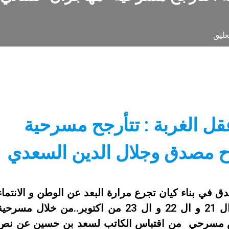
عليق
قل الغربة : تتأرجح مسرحية
اح مصدق وجلال الدين السعدي
ق في بناء كيان تجرع مرارة البعد عن الوطن و الانتماء
في دهليز دار الثقافة ابن رشيق طيلة أيام ال 21 و ال 22 و ال 23 من اكتوبر..من خلال مسرح
نص مسرحي من اقتباس الكاتب لسعد بن حسين عن نص