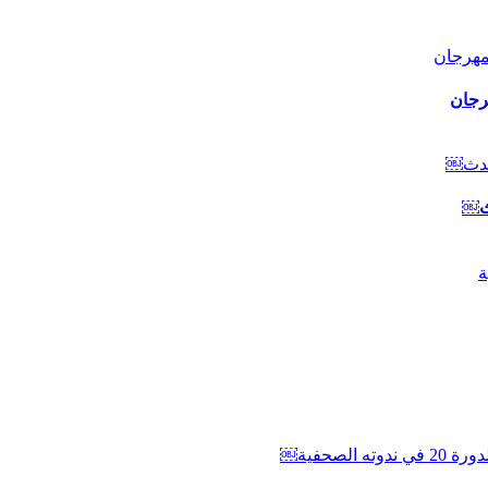
رجان
دث￼