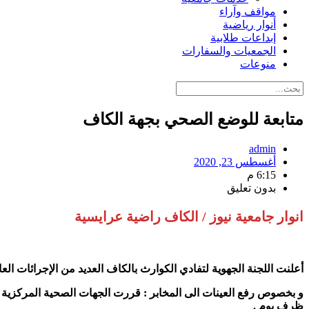
مواقف وآراء
أنوار رياضية
إبداعات طلابية
الجمعيات والسفارات
منوعات
متابعة للوضع الصحي بجهة الكاف
admin
أغسطس 23, 2020
6:15 م
بدون تعليق
انوار جامعية نيوز / الكاف راضية عرايسية
أعلنت اللجنة الجهوية لتفادي الكوارث بالكاف العديد من الإجرائات العاجلة 
و بخصوص رفع العينات الى المخابر : قررت الجهات الصحية المركزية با
ظرف يوم .