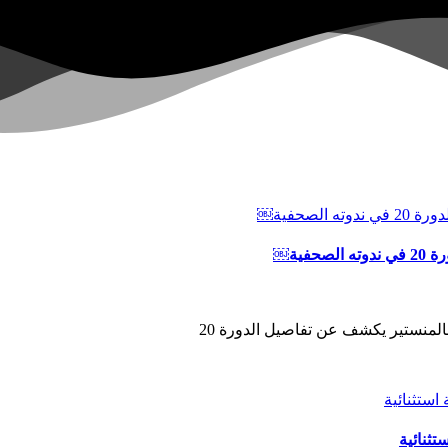
ية￼
المنستير يكشف عن تفاصيل الدورة 20
ثنائية