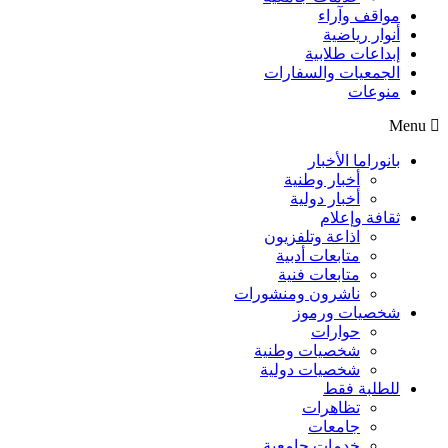
مواقف وآراء
أنوار رياضية
إبداعات طلابية
الجمعيات والسفارات
منوعات
Menu
بانوراما الأخبار
أخبار وطنية
أخبار دولية
ثقافة وإعلام
اذاعة وتلفزيون
متابعات أدبية
متابعات فنية
ناشرون ومنشورات
شخصيات ورموز
حوارات
شخصيات وطنية
شخصيات دولية
للطلبة فقط
تظاهرات
جامعات
خدمات جامعية