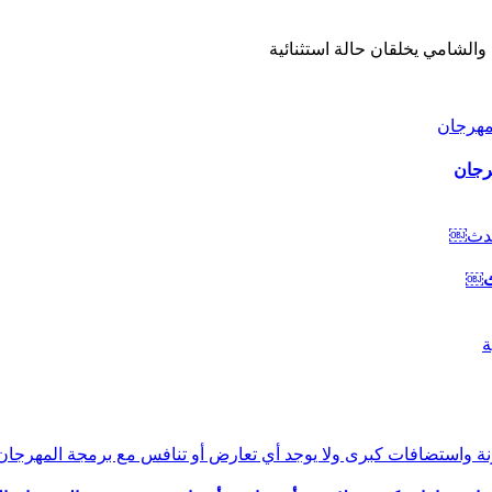
والشامي يخلقان حالة استثنائية
رجان
دث￼