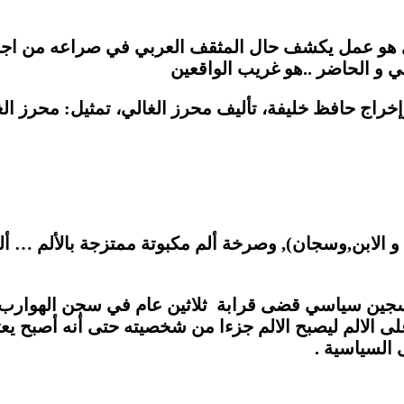
 هو عمل يكشف حال المثقف العربي في صراعه من اجل ا
ضي و الحاضر ..هو غريب الواقعين
إخراج حافظ خليفة، تأليف محرز الغالي، تمثيل: محرز ال
و الابن,وسجان), وصرخة ألم مكبوتة ممتزجة بالألم … أل
ن سياسي قضى قرابة ثلاثين عام في سجن الهوارب ذل
ى الالم ليصبح الالم جزءا من شخصيته حتى أنه أصبح يع
 السياسية
.