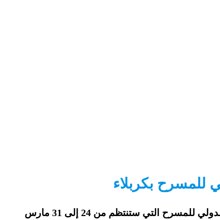
 للمسرح بكربلاء
تم اختيار مسرحية “الهوارب ” لشركة حنبعل للإنتاج لتمثيل تونس في المسابقة الرسمية لمهرجان أيام كربلاء الدولي للمسرح التي ستنتظم من 24 إلى 31 مارس