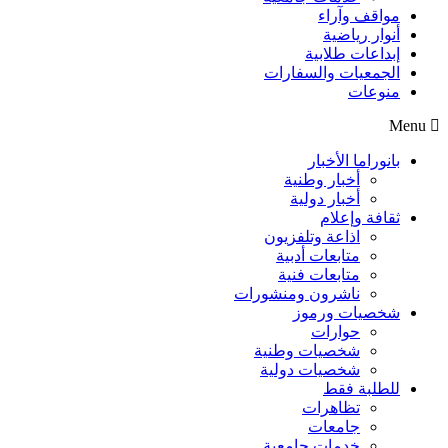
مواقف وآراء
أنوار رياضية
إبداعات طلابية
الجمعيات والسفارات
منوعات
Menu
بانوراما الأخبار
أخبار وطنية
أخبار دولية
ثقافة وإعلام
اذاعة وتلفزيون
متابعات أدبية
متابعات فنية
ناشرون ومنشورات
شخصيات ورموز
حوارات
شخصيات وطنية
شخصيات دولية
للطلبة فقط
تظاهرات
جامعات
خدمات جامعية