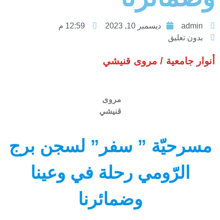
admin
ديسمبر 10, 2023
12:59 م
بدون تعليق
أنوار جامعية / مروى قنيشي
مروى
قنيشي
مسرحيّة ” سفر” لسجن برج
الرّومي رحلة في وعينا
وضمائرنا