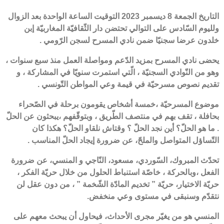
التاريخ الجمعة 8 ديسمبر 2023 التوقيت الساعة الواحدة بعد الزوال
ولليوم السّادس على التوالي تحتضن دار الثّقافيّة المغاربيّة إبن
خلدون عرضا سجنيّا ضمن نادي المسرح لسجن الرّومي .
يحضى نادي المسرح بمزيد الدّعم ومواصلة العمل منذ سبع سنوات ،
وهو من النّوادي السجنيّة ، الّتي استمرت سنويّا في المشاركة ، و
تقديم نصوص مسرحيّة في قيمة وعي المواطن التّونسي .
موضوع المسرحيّة ،خمسة أشخاص يقومون برحلة في الصّحراء
بحافلة ، تقف بهم في منتصف الطّريق ، وبتوقّفهم ،يبحثون عن الحلّ
. ما هو الحلّ؟ أين نجد الحلّ ؟ وقتاش نلقاو الحلّ؟ هكذا كان
التّساؤل المتواصل والملحّ، عن ضرورة إيجاد الحلّ المناسب .
تحدّث المبروك، السّوردي، مسعود، النّاجي و المنسي، عن ضرورة
الفعل ،وبالحركة ، خاصّة استنباط الحلول من خلال حريّة الفكر ،
حريّة الاختيار، حريّة ” تخديم المادّة الشّخمة ” ، من دون عقل لن
نتقدّم وسنبقى في مستوى وعي منخفض.
المنسي هو من يغيّر مجرى الأحداث، فيحاول أن يبحث معهم على