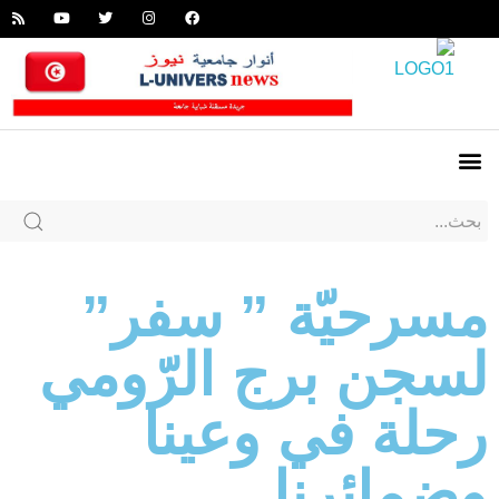
مسرحيّة ” سفر”
لسجن برج الرّومي
رحلة في وعينا
وضمائرنا