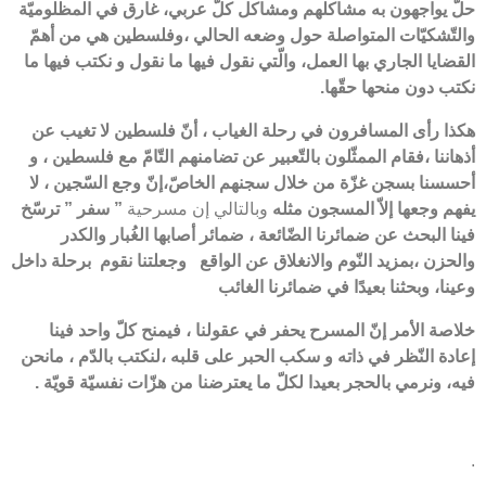
حلّ يواجهون به مشاكلهم ومشاكل كلّ عربي، غارق في المظلوميّة
والتّشكيّات المتواصلة حول وضعه الحالي ،وفلسطين هي من أهمّ
القضايا الجاري بها العمل، والّتي نقول فيها ما نقول و نكتب فيها ما
نكتب دون منحها حقّها.
هكذا رأى المسافرون في رحلة الغياب ، أنّ فلسطين لا تغيب عن
أذهاننا ،فقام الممثّلون بالتّعبير عن تضامنهم التّامّ مع فلسطين ، و
أحسسنا بسجن غزّة من خلال سجنهم الخاصّ،إنّ وجع السّجين ، لا
يفهم وجعها إلاّ المسجون مثله
وبالتالي إن مسرحية
” سفر ” ترسّخ
فينا البحث عن ضمائرنا الضّائعة ، ضمائر أصابها الغُبار والكدر
والحزن ،بمزيد النّوم والانغلاق عن الواقع وجعلتنا نقوم برحلة داخل
وعينا، وبحثنا بعيدًا في ضمائرنا الغائب
خلاصة الأمر إنّ المسرح يحفر في عقولنا ، فيمنح كلّ واحد فينا
إعادة النّظر في ذاته و سكب الحبر على قلبه ،لنكتب بالدّم ، مانحن
فيه، ونرمي بالحجر بعيدا لكلّ ما يعترضنا من هزّات نفسيّة قويّة .
.