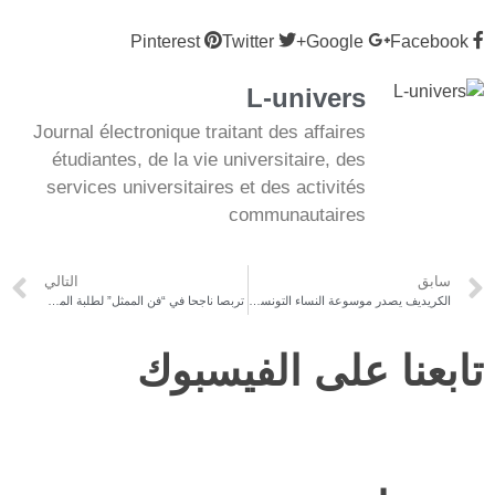
Pinterest
Twitter
Google+
Facebook
L-univers
Journal électronique traitant des affaires
étudiantes, de la vie universitaire, des
services universitaires et des activités
communautaires
سابق
التالي
الكريديف يصدر موسوعة النساء التونسيات في طبعة جديدة منقحة تكريما لمائة إمرأة وإمرأة وتوثيقا لمسيرتهن الرائدة
تربصا ناجحا في “فن الممثل” لطلبة المركز الجامعي للفنون الدرامية والأنشطة الثقافية بإشراف البروفيسور اللبناني طلال درجاني والأستاذ عماد المي
تابعنا على الفيسبوك