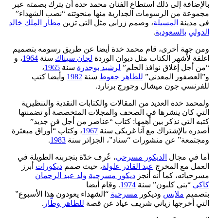
بالإضافة إلى ذلك استطاع الفنان محمد خدة أن يترك بصمته عبر
مجموعة من الرسومات الجدارية منها منحوتته “نصب الشهداء”
في مدينة
المسيلة
، وصمم زرابي مثل التي تزين
مطار الملك خالد
الدولي
بالسعودية
.
ومن جهة أخرى، قام محمد خدة أيضا عن طريق رسومه بتصميم
اغلفة لأشهر الكتاب مثل ديوان الوردة
لجان سيناك
سنة
1964
، و
“من أجل إغلاق نوافذ الحلم”
لرشيد بوجدرة
سنة
1965
،
و”العصفور المعدني”
للطاهر جعوط
سنة
1982
وأيضا كتب
للفرنسي جون ميشال وجورج برنارد.
ولمحمد خدة العديد من المقالات والكتابات النقدية والتنظيرية
التي كان ينشرها في الصحف والمجلات المتخصصة أو تضمنتها
كتبه التي نذكر بين أهمها: كتاب “عناصر من أجل فن جديد”
أصدره بالإشتراك مع آنا غريكي سنة
1967
، وكتاب “أوراق مبعثرة
ومجتمعة” عن منشورات “سناد”، الجزائر سنة
1983
.
أما في مجال
الديكور مسرحي
، عُرف خدّة بتجربته الطويلة في
العمل مع المخرج
عبد القادر علولة
، حيث صمم
ديكورات
أبرز
مسرحياته، كما أنه أنجز
ديكور مسرحية
ولد عبد الرحمان
كاكي
“بني كلبون” سنة
1974
. وقام أيضا
بتصميم
ملابس
وديكور
مسرحية
“الشهداء يعودون هذا الأسبوع”
التي أخرجها زياني شريف عياد عن قصة
للطاهر وطّار
.