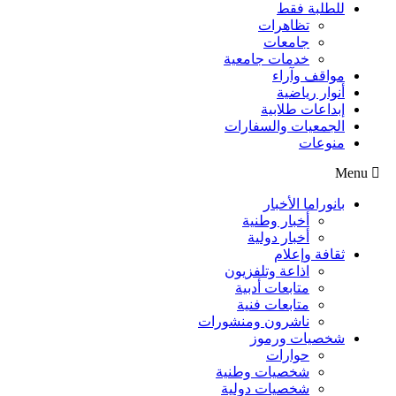
للطلبة فقط
تظاهرات
جامعات
خدمات جامعية
مواقف وآراء
أنوار رياضية
إبداعات طلابية
الجمعيات والسفارات
منوعات
Menu
بانوراما الأخبار
أخبار وطنية
أخبار دولية
ثقافة وإعلام
اذاعة وتلفزيون
متابعات أدبية
متابعات فنية
ناشرون ومنشورات
شخصيات ورموز
حوارات
شخصيات وطنية
شخصيات دولية