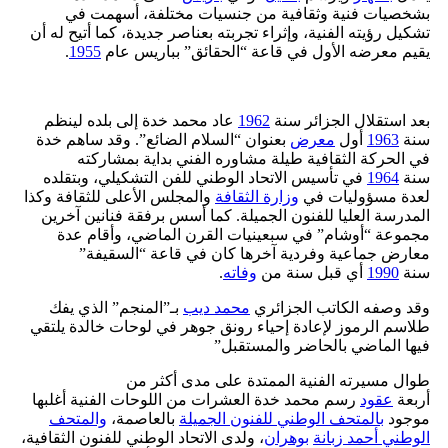
بشخصيات فنية وثقافية من جنسيات مختلفة، أسهمت في
تشكيل رؤيته الفنية، وإثراء تجربته بعناصر جديدة، كما أتيح له أن
يقيم معرضه الأول في قاعة “الحقائق” بباريس عام
1955
.
بعد استقلال الجزائر سنة
1962
عاد محمد خدة إلى بلده لينظم
سنة
1963
أول
معرض
بعنوان “السلام الضائع”. وقد ساهم خدة
في الحركة الثقافية طيلة مشاوره الفني بداية بمشاركته
سنة
1964
في تأسيس الاتحاد الوطني للفن التشكيلي، وبتقلده
لعدة مسؤوليات في
وزارة الثقافة
والمجلس الأعلى للثقافة وكذا
المدرسة العليا للفنون الجميلة. كما أسس برفقة فنانين آخرين
مجموعة “أوشام” في سبعينيات القرن الماضي، وأقام عدة
معارض جماعية وفردية آخرها كان في قاعة “السقيفة”
سنة
1990
أي قبل سنة من
وفاته
.
وقد وصفه الكاتب الجزائري
محمد ديب
بـ”المنجم” الذي يفك
طلاسم الرموز لإعادة إحياء رونق جوهر في لوحات خالدة يلتقي
فيها الماضي بالحاضر والمستقبل”
طوال مسيرته الفنية الممتدة على مدى أكثر من
أربعة
عقود
رسم محمد خدة العشرات من اللوحات الفنية أغلبها
موجود
بالمتحف الوطني للفنون الجميلة
بالعاصمة،
والمتحف
الوطني أحمد زبانة
بوهران
، ولدى الاتحاد الوطني للفنون الثقافية،