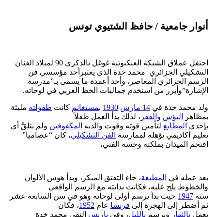
أنوار جامعية / حافظ الشتيوي تونس
احتفل عملاق الشبكة العنكبوتية غوغل بالذكرى 90 لميلاد الفنان
التشكيلي الجزائري محمد خدة الذي يعتبرأحد مؤسسي فن
الرسم الجزائري المعاصر، وأحد أعمدة ما يسمى بـ”مدرسة
الإشارة”وأبرز من استخدم جماليات الخط العربي في لوحاته.
ولد محمد خدة في
14 مارس
1930
بمستغانم
كانت
طفولته
مليئة
بمظاهر
البؤس
والفقر
، لذلك بدأ العمل طفلاً
بإحدى
المطابع
لتأمين قوته وقوت والديه
المكفوفين
ولم يتلقَّ أي
تعليم أكاديمي يؤهله لممارسة
الفن التشكيلي
، كان “عصاميا”
اقتحم الميدان بملكته وحسه الفني،
بعد عمله في
المطبعة
، جاء التفتق المبكر، وبدأ هوس الألوان
والخطوط يلح عليه، فكانت بدايته مع الرسم الواقعي
سنة
1947
حيث بدأ يرسم أولى لوحاته وهو في سن السابعة عشر
ثم أضطر إلى الهجرة إلى
فرنسا
عام
1952
، فكان
يعمل
بالنهار
ويرسم
بالليل
، وفي
باريس
التقى محمد خدة