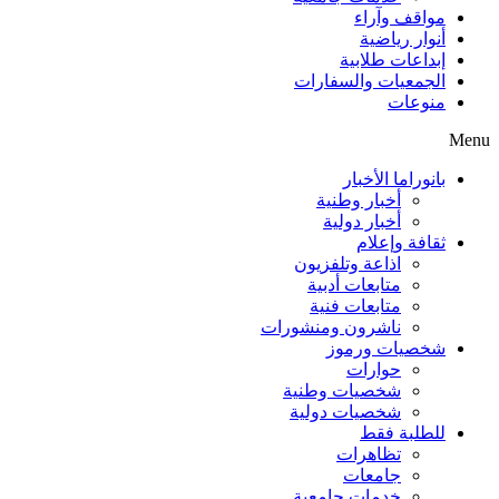
مواقف وآراء
أنوار رياضية
إبداعات طلابية
الجمعيات والسفارات
منوعات
Menu
بانوراما الأخبار
أخبار وطنية
أخبار دولية
ثقافة وإعلام
اذاعة وتلفزيون
متابعات أدبية
متابعات فنية
ناشرون ومنشورات
شخصيات ورموز
حوارات
شخصيات وطنية
شخصيات دولية
للطلبة فقط
تظاهرات
جامعات
خدمات جامعية