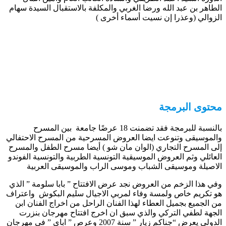
الطاهر بن عبد الله ورضا الغربي والمكلفة بالاستقبال السيدة سهام
الزوالي (وعذرا إن نسيت أسماء أخرى )
محتوى البرمجة
بالنسبة للبرمجة فقد تضمنت 18 عرضًا جامعة بين المسرح
والموسيقى وتنوعت ايضا العروض المسرحية من المسرح الاحتفالي
إلى المسرح التجاري (الوان مان شو ) أيضا مسرح الطفل والمسرح
العائلي وثم العروض الموسيقية التونسية الطربية والتونسية الفوندو
الاصيلة وموسيقى الشباب وموسى الراب والموسيقى العربية
وفي هذا الزخم من العروض نجد عرض الافتتاح ” بابا سلومة ” الذي
هو تكريم خاص ولمسة وفاء لمربي الاجيال سليم البكوش واعتراف
من الجميع بجميل العطاء لهذا الفنان الراحل من اخراج الفنان ابن
الجهة لطفي التركي والذي سبق ان اخرج افتتاح مهرجان بنزرت
الدولي يعرض “جناكم زيار ” سنة 2007 وعرص ” اباي ” في مهرجان