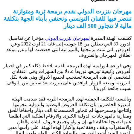
مهرجان بنزرت الدولي يقدم برمجة ثرية ومتوازنة
تنتصر فيها للفنان التونسي وتحتفي بأبناء الجهة بتكلفة
مالية لا تتجاوز 500 الف دينار
كشفت الهيئة المديرة
لمهرجان بنزرت الدولي
مؤخرا عن تفاصيل
الدورة 39 التي تنطلق من 18 جويلية إلى غاية 21 اوت 2022 وعن
العروض التي تمت برمجتها والميزانية التي خصصت لها وعن موعد
انطلاق المهرجان والظروف
وفي قراءة بانورامية لهذه البرمجة الفنية نلاحظ ذكاء كبير في اختيار
العروض وكيفية توزيعها توزيعا عادلا بين السهرات وفي اعتقادي
الشخصي أن هذه البرمجة تستجيب لجميع الاذواق وهي هدية لكل
البنزرتية ومتعة للزوار الوافدين على بنزرت بعد سنتين من التوقف
بسبب جائحة كورونا .
وبالنسبة للتكلفة الجملية لهذه البرمجة الثرية فقد صدمت الهيئة
المديرة الحاضرين بأن تكلفة العروض الوطنية والدولية بنجومها
وانتاجها ومسرحييها لم تتجاوز الخمسمائة الف دينار واحقاقا للحق
ومقارنة بالمهرجانات الدولية الكبرى والارقام الفلكية التي اطلعنا
عليها تصبح الحكاية فيها إن و واو وجميع حروف الشك والظن
والاستغراب ونقف وقفة تحية واكبارا لهذه الهيئة على رأسها مدير
الدورة السيد أحمد الطريفي والسادة الكاتب العام وامين المال