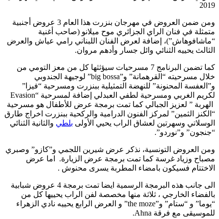
2019
ومن ضمن العروض في مهرجان بنزرت هذا العام 3 عروض أجنبية
متمثلة في فنان الراي الجزائري موح ميلانو (صاحب أغنية
“ماشافوهاش”)، إضافة لعرض الفنان اللبناني رامي عياش والعرض
الثالث يحييه الثنائي وائل جسار وأدهم مروان.
كما تضمن البرنامج 7 مسرحيات سيؤثثها كل من معز التومي من
خلال مسرحيته “القرهمانة” و”big bossa” لوجيهة الجندوبي
و”العفسة المحنونة” للنهضة التمثيلية ببنزرت ومسرحية “فيزا”
لكريم الغربي ومسرحية لطفي العبدلي إضافة لمسرحية “Evasion
الهربة ” لعزيز الجبالي كما تمت برمجة عرض للأطفال هو مسرحية
“الكنز الثمين” لمركز الفنون الدرامية والركحية ببنزرت اخراج طارق
الوسلاتي وسهرتين لعشاق الراب يحيي الأولى
بلطي
والثانية الثنائي
“جنجون” و”نوردو”.
ومن العروض التونسية، نذكر عرض شيرين اللجمي و”كازو” وصبري
مصباح وزياد غرسة كما تمت برمجة عرض الزيارة. اما عرض
الاختتام فسيكون بامضاء المطربة يسرى محنوش .
الى جانب هذه البرمجة الرسمية ايضا تمت برمجة 4 عروض شبابية
بالفضاء الخارجي ، ثلاثة منها مخصصة لفن الراب يحييها كل من
“يوما” و “ستام” و”the moze” و العرض الرابع يحييه نادي الزهراء
للموسيقى مع فرقة Ahna.