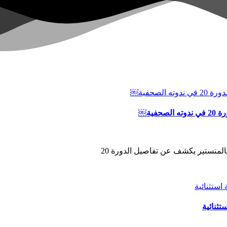
ية￼
المنستير يكشف عن تفاصيل الدورة 20
ثنائية