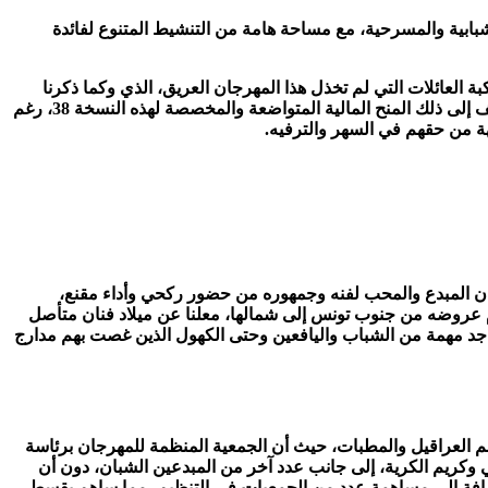
ضمنة جملة من العروض الموسيقية الطربية والشبابية والمسرحية، مع مساحة هامة من التنشيط المتنوع لفائدة
العائلات التي لم تخذل هذا المهرجان العريق، الذي وكما ذكرنا
سابقا دارت فعالياته في ظروف استثنائية، منها غياب فضاء العروض، حيث كان الملعب البلدي البديل الوحيد رغم بعده عن وسط المدينة، أضف إلى ذلك المنح المالية المتواضعة والمخصصة لهذه النسخة 38، رغم
جهة من حقهم في السهر والترفيه.
نان المبدع والمحب لفنه وجمهوره من حضور ركحي وأداء مقنع،
قدم عروضه من جنوب تونس إلى شمالها، معلنا عن ميلاد فنان متأصل
 جد مهمة من الشباب واليافعين وحتى الكهول الذين غصت بهم مدارج
غم العراقيل والمطبات، حيث أن الجمعية المنظمة للمهرجان برئاسة
ائشة الرحيلي ورازي الرويسي وكريم الكرية، إلى جانب عدد آخر من المبدعين الشبان، دون أن
لإضافة إلى مساهمة عدد من الجمعيات في التنظيم، مما ساهم بقسط