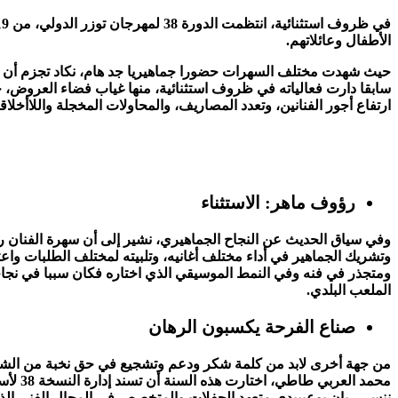
الأطفال وعائلاتهم.
حيث شهدت مختلف السهرات حضورا جماهيريا جد هام، نكاد تجزم أن بعض 
ارتفاع أجور الفنانين، وتعدد المصاريف، والمحاولات المخجلة واللاأخل
رؤوف ماهر: الاستثناء
وفي سياق الحديث عن النجاح الجماهيري، نشير إلى أن سهرة الفنان رؤ
وتشريك الجماهير في أداء مختلف أغانيه، وتلبيته لمختلف الطلبات واع
ومتجذر في فنه وفي النمط الموسيقي الذي اختاره فكان سببا في نجاح
الملعب البلدي.
صناع الفرحة يكسبون الرهان
من جهة أخرى لابد من كلمة شكر ودعم وتشجيع في حق نخبة من الشباب ا
محمد 
ننسى ريان بوعبييدي متعهد الحفلات والمتخصص في المجال الفني الذي