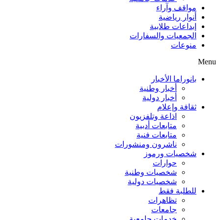
مواقف وآراء
أنوار رياضية
إبداعات طلابية
الجمعيات والسفارات
منوعات
Menu
بانوراما الأخبار
أخبار وطنية
أخبار دولية
ثقافة وإعلام
اذاعة وتلفزيون
متابعات أدبية
متابعات فنية
ناشرون ومنشورات
شخصيات ورموز
حوارات
شخصيات وطنية
شخصيات دولية
للطلبة فقط
تظاهرات
جامعات
خدمات جامعية