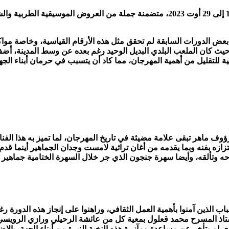
في ظروف استثنائية، انتظمت الدورة 38 لمهرجان توزر الدولي، من 19 إلى 29 أوت 2023، مت
الدورات السابقة لم تحقق مثل هذه الأرقام القياسية، وخاصة مواكبة 
اقية للتقليل من أهمية المهرجان، مما كاد أن يتسبب في حرمان أبناء ال
وف ماهر تبقى علامة مضيئة في تاريخ المهرجان، لما تميز به هذا الف
تزازه بفنه وبما يقدمه من أغان تراثية لامست وجدان الجماهير أينما 
ه وتألقه، وأيضا سهرة جنجون الذي جر خلال السهرة الختامية جماهير
لذين آمنوا بأهمية العمل الثقافي، وراهنوا على إنجاز هذه الدورة ر
العربي طاطي، اختارت هذه السنة أن تسند إدارة النسخة 38 لأستاذ المسرح محمد قعلول بمعية كل من ع
 لم يتأخر عن مساعدة ومآزرة هذه النخبة النيرة من أبناء الجهة، با