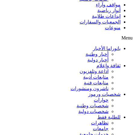
مواقف وآراء
أنوار رياضية
إبداعات طلابية
الجمعيات والسفارات
منوعات
Menu
بانوراما الأخبار
أخبار وطنية
أخبار دولية
ثقافة وإعلام
اذاعة وتلفزيون
متابعات أدبية
متابعات فنية
ناشرون ومنشورات
شخصيات ورموز
حوارات
شخصيات وطنية
شخصيات دولية
للطلبة فقط
تظاهرات
جامعات
خدمات جامعية