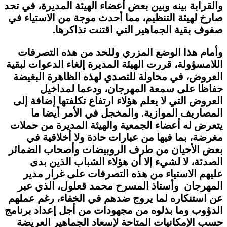
والقرابة بينه وبين بعض أعضاء الهيئة المديرة، في تحد
صارخ لهيئة التنظيم، مما أحدث موجة من الاستياء في
صفوف بقية الجماهير التي اقتنت تذاكرها.
وأمام هذا الوضع المزري وللحد من هذه التصرفات
اللامسؤولة، قررت الهيئة المديرة إلغاء الدعوات لبقية
العروض، في محاولة للتصدي لهذه الظاهرة البغيضة
حفاظا على سمعة المهرجان، ودعما لمداخيل
العروض التي لا يعلم هؤلاء ارتفاع تكلفتها إضافة إلى
المصاريف الموازية. والمخجل في الأمر أيضا ما
يتعرض له أعضاء الجمعية والهيئة المديرة من حملات
مغرضة، بما فيها من عبارات حادة ولا أخلاقية في
بعض الأحيان من طرف الروبيضات وأصحاب الضمائر
الصدئة، لا لشيء إلا أن هؤلاء الشباب الذين بدى
عليهم الاستياء من هذه التصرفات على غرار مدير
المهرجان وأستاذ المسرح محمد قعلول، الذي عبر
عن استنكاره لما يروج ضدهم في الخفاء، رغم عملهم
الدؤوب وما بذلوه من مجهودات من أجل إعداد برنامج
حسب الإمكانيات المتاحة لإسعاد الجماهير العريضة