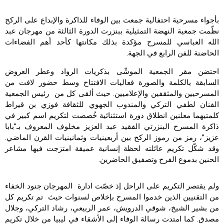
بأجواء مسرحية احتفالية جمعت بين الوفاء للذاكرة والإبداع على الركح
نظّمت جمعية النهضة التمثيلية ببنزرت الدورة الثالثة من مهرجان عبد
الله العباسي للمسرح مؤكدة بذلك مكانتها كأحد أهم الفضاءات
الحاضنة للفن الرابع في الجهة.
احتضن مقر الجمعية الموشّى بذكريات الرواد وعطر العروض
السابقة بالكلمة والصورة فعاليات الافتتاح وسط حضور لافت من
المسرحيين والمثقفين والإعلاميين. حيث ألقى كل من رئيس الجمعية
الفنان لطفي التركي والمندوب الجهوي للثقافة فوزي بن قيراط
كلمتيهما معلنين انطلاق دورة استثنائية خُصصت لتكريم اسم كبير في
ذاكرة المسرح البنزرتي الفقيد عبد العزيز مخلوف المعروف بـ”بابا
عزيز”، رمز من رموز الركح بين أربعينيات وثمانينيات القرن الماضي.
وقد شكّل تكريم عائلته لحظة إنسانية عميقة امتزجت فيها مشاعر
الحنين بدموع الفرح وتصفيق الحاضرين.
ولم يقتصر التكريم على الراحل إذ خصّت ادارة المهرجان جنود الخفاء
من التقنيين الذين خدموا المسرح بإخلاص لسنوات حيث تم تكريم كل
من بشير الشيخ، شوقي الدرويش، عمر الربيعي، رشاد التركي، وجلال
مصدق. كما امتدت رسالة الوفاء إلى الأشقاء في ليبيا من خلال تكريم