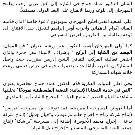
الفنان الدكتور عماد خماج في إشارة إلى أفق عربي أرحب يطمح
المهرجان إلى بلوغه وربما الانفتاح على البعد الدولي مستقبلاً.
على الصعيد الفني افتُتح المهرجان بمونولوج “دعوة خاصة” الذي قدّمته
الفنانة إكرام الدهماني وأخرجه أوس إبراهيم ليتحوّل حفل الافتتاح إلى
لوحة متكاملة بين التكريم والعرض المسرحي.
كما أولى المهرجان أهمية للتكوين عبر ورشة بعنوان ”
فن الممثل:
الجسد من الكتابة إلى الركح
” بإشراف الأستاذ معز حمزة والذي
احتضن فعاليته المركب الثقافي الشيخ إدريس ببنزرت، حيث واصل
المشاركون التدريب أيامًا عدة ليقدموا نتاجهم في عرض ختامي وزعت
خلاله شهائد المشاركة.
وفي إطار الندوات الفكرية قدّم الدكتور عماد خماج محاضرة بعنوان
“الفن في خدمة القضايا الإنسانية: القضية الفلسطينية نموذجًا”
تخللتها
مشاهدة الفيلم القصير “مفاتيح الغياب” للمخرج الشاب أمين الماجري.
أما العروض المسرحية المبرمجة، فقد تنوعت بين مسرحية “عرايس”
(إنتاج شركة رتاج – إخراج حاتم مرعوب)، و”خيال جميل” (إنتاج شركة
بدعة – إخراج محمد الأخوص)، إضافة إلى مسرحية “براشكة” (إنتاج
جمعية البعث المسرحي بالمنستير – إخراج نبيل الشهاد).