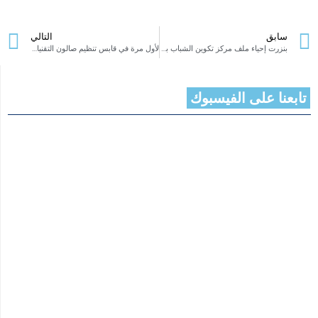
سابق
التالي
بنزرت إحياء ملف مركز تكوين الشباب بالناظور من جديد ودعوات إلى رئيس الجمهورية لإنقاذ معلم شبابي تحوّل إلى “خربة”
لأول مرة في قابس تنظيم صالون التقنيات الزراعية الحديثة والتكنولوجيات المائية Innov Agri Water Expo 2025
تابعنا على الفيسبوك