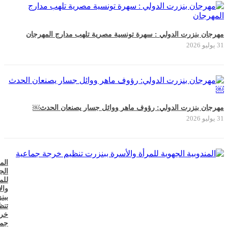
مهرجان بنزرت الدولي : سهرة تونسية مصرية تلهب مدارج المهرجان
31 يوليو 2026
مهرجان بنزرت الدولي: رؤوف ماهر ووائل جسار يصنعان الحدث￼
31 يوليو 2026
الم
الج
للم
وال
ببن
تنظ
خر
جما