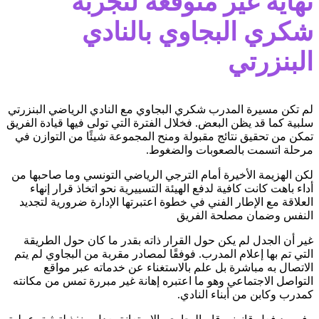
نهاية غير متوقعة لتجربة
شكري البجاوي بالنادي
البنزرتي
لم تكن مسيرة المدرب شكري البجاوي مع النادي الرياضي البنزرتي
سلبية كما قد يظن البعض. فخلال الفترة التي تولى فيها قيادة الفريق
تمكن من تحقيق نتائج مقبولة ومنح المجموعة شيئًا من التوازن في
مرحلة اتسمت بالصعوبات والضغوط.
لكن الهزيمة الأخيرة أمام الترجي الرياضي التونسي وما صاحبها من
أداء باهت كانت كافية لدفع الهيئة التسييرية نحو اتخاذ قرار إنهاء
العلاقة مع الإطار الفني في خطوة اعتبرتها الإدارة ضرورية لتجديد
النفس وضمان مصلحة الفريق
غير أن الجدل لم يكن حول القرار ذاته بقدر ما كان حول الطريقة
التي تم بها إعلام المدرب. فوفقًا لمصادر مقربة من البجاوي لم يتم
الاتصال به مباشرة بل علم بالاستغناء عن خدماته عبر مواقع
التواصل الاجتماعي وهو ما اعتبره إهانة غير مبررة تمس من مكانته
كمدرب وكابن من أبناء النادي.