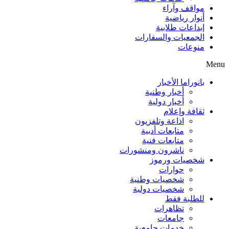
مواقف وآراء
أنوار رياضية
إبداعات طلابية
الجمعيات والسفارات
منوعات
Menu
بانوراما الأخبار
أخبار وطنية
أخبار دولية
ثقافة وإعلام
اذاعة وتلفزيون
متابعات أدبية
متابعات فنية
ناشرون ومنشورات
شخصيات ورموز
حوارات
شخصيات وطنية
شخصيات دولية
للطلبة فقط
تظاهرات
جامعات
خدمات جامعية