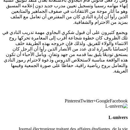
وفي رد فعل قانوني قام البجاوي بالاستعانة بعدل منفذ لتوثيق عملية
إنهاء مهامه رسميا وتسجيل تعيين مدرب جديد دون إعلامه المسبق
وهو ما أثار موجة من الانتقادات في صفوف الجماهير والمتابعين
الذين رأوا أن إدارة النادي كان من المفترض أن تعامل مع الملف
بمزيد من الاحترام والشفافية.
ويجمع كثيرون على أن قبول شكري البجاوي مهمة تدريب النادي في
تلك الظروف كان خطوة شجاعة أقرب إلى المغامرة تحركها روح
الانتماء والولاء للفريق. ولذلك فإن خروجه بهذه الطريقة خلف
إحساسًا بالمرارة لدى عدد من الأنصار الذين رأوا أن الرجل كان
يستحق توديعًا يليق بما قدمه من جهد وتفانٍ. ويأمل الأحباء أن تكون
هذه الواقعة مناسبة لاستخلاص الدروس ودعوة لاحترام رموز النادي
والتعامل بروح رياضية راقية، حفاظًا على صورة الجمعية وقيمها
العريقة.
Pinterest
Twitter
Google+
Facebook
L-univers
Journal électronique traitant des affaires étudiantes, de la vie