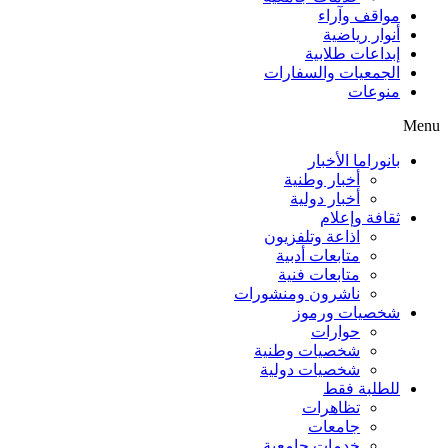
مواقف وآراء
أنوار رياضية
إبداعات طلابية
الجمعيات والسفارات
منوعات
Menu
بانوراما الأخبار
أخبار وطنية
أخبار دولية
ثقافة وإعلام
اذاعة وتلفزيون
متابعات أدبية
متابعات فنية
ناشرون ومنشورات
شخصيات ورموز
حوارات
شخصيات وطنية
شخصيات دولية
للطلبة فقط
تظاهرات
جامعات
خدمات جامعية