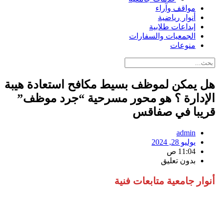
مواقف وآراء
أنوار رياضية
إبداعات طلابية
الجمعيات والسفارات
منوعات
هل يمكن لموظف بسيط مكافح استعادة هيبة
الإدارة ؟ هو محور مسرحية “جرد موظف”
قريبا في صفاقس
admin
يوليو 28, 2024
11:04 ص
بدون تعليق
أنوار جامعية متابعات فنية