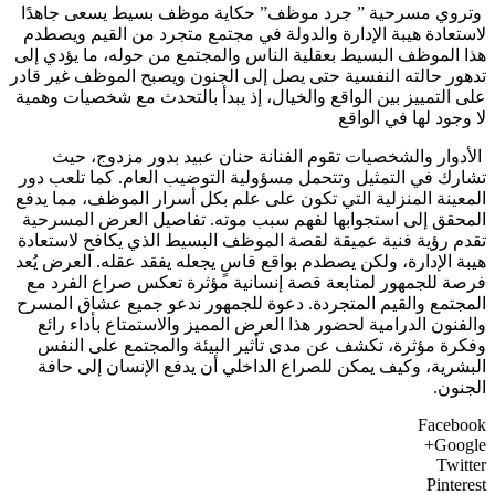
وتروي مسرحية ” جرد موظف” حكاية موظف بسيط يسعى جاهدًا
لاستعادة هيبة الإدارة والدولة في مجتمع متجرد من القيم ويصطدم
هذا الموظف البسيط بعقلية الناس والمجتمع من حوله، ما يؤدي إلى
تدهور حالته النفسية حتى يصل إلى الجنون ويصبح الموظف غير قادر
على التمييز بين الواقع والخيال، إذ يبدأ بالتحدث مع شخصيات وهمية
لا وجود لها في الواقع
الأدوار والشخصيات تقوم الفنانة حنان عبيد بدور مزدوج، حيث
تشارك في التمثيل وتتحمل مسؤولية التوضيب العام. كما تلعب دور
المعينة المنزلية التي تكون على علم بكل أسرار الموظف، مما يدفع
المحقق إلى استجوابها لفهم سبب موته. تفاصيل العرض المسرحية
تقدم رؤية فنية عميقة لقصة الموظف البسيط الذي يكافح لاستعادة
هيبة الإدارة، ولكن يصطدم بواقع قاسٍ يجعله يفقد عقله. العرض يُعد
فرصة للجمهور لمتابعة قصة إنسانية مؤثرة تعكس صراع الفرد مع
المجتمع والقيم المتجردة. دعوة للجمهور ندعو جميع عشاق المسرح
والفنون الدرامية لحضور هذا العرض المميز والاستمتاع بأداء رائع
وفكرة مؤثرة، تكشف عن مدى تأثير البيئة والمجتمع على النفس
البشرية، وكيف يمكن للصراع الداخلي أن يدفع الإنسان إلى حافة
الجنون.
Facebook
Google+
Twitter
Pinterest