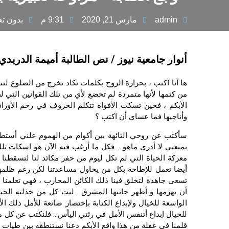
admin
مارس 21, 2020
9:31 م
بدون تع
أنوار جامعية نيوز / نص الطالبة أميمة الدريد
ها أنا أكتب ، بحرارة الروح بكلمات تكاد تخرج من الضلوع لتتبع
من كتمها لأنها متمردة لم تخضع لأي من تلك القوانين التي لطا
الأبكم ، فحين تسكت الأفواه تتكلم الحروف في رحم الأوراق
وأناجيها فما عساي أن اكتب ؟
سأكتب عن روحي التائهة بين أكوام من الهموم علني أستطي
يمنعني لا أدري ماهو .. فكل ما أرغب فيه الآن هو اسكات 
معركة الحياة التي لم تكل ليوم من حفر مكائد لنا لتسقطنا ف
أيضا تعمل للإطاحة بكل من يحاول مساعدتنا لكن رغم ظلمه
تسعى جاهدة لتخلق فينا ذلك الكائن المحارب ، فهي تعلمنا
أن يهزمها و أظهر جانبها المشرق . ليت كل من خذلته الحيا
الواسعة للخيال ولإبداع الكتابة بإختصار صانعة للأمل ذلك ا
للخيال إبداع أتنفس الأمل في رئتي اليأس… فلنكتب عن كل ما
قلمنا في غفلة من هذا واقع الأبكم دعنا نستنطقه بين طيات ا