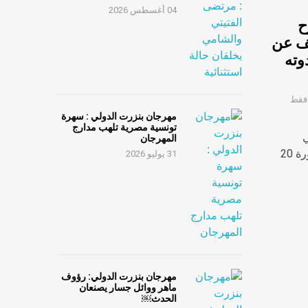
04 أغسطس 2026
ح
ف عن
 في ندوته
 فقط
مهرجان بنزرت الدولي : سهرة
تونسية مصرية تلهب مدارج
ي
المهرجان
 20
31 يوليو 2026
مهرجان بنزرت الدولي: رؤوف
ماهر ووائل جسار يصنعان
الحدث￼