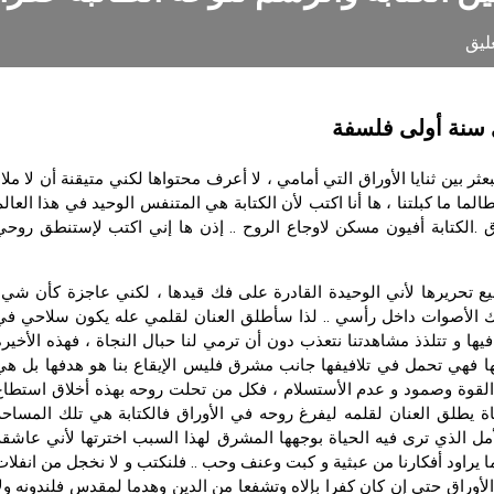
ليق
ي سنة أولى فلسفة
ثر بين ثنايا الأوراق التي أمامي ، لا أعرف محتواها لكني متيقنة أن لا ملاذ
لما ما كبلتنا ، ها أنا اكتب لأن الكتابة هي المتنفس الوحيد في هذا العالم
 .الكتابة أفيون مسكن لاوجاع الروح .. إذن ها إني اكتب لإستنطق روحي
ع تحريرها لأني الوحيدة القادرة على فك قيدها ، لكني عاجزة كأن شيء
تلك الأصوات داخل رأسي .. لذا سأطلق العنان لقلمي عله يكون سلاحي في
يها و تتلذذ مشاهدتنا نتعذب دون أن ترمي لنا حبال النجاة ، فهذه الأخيرة
ا فهي تحمل في تلافيفها جانب مشرق فليس الإيقاع بنا هو هدفها بل هي
 القوة وصمود و عدم الأستسلام ، فكل من تحلت روحه بهذه أخلاق استطاع
ة يطلق العنان لقلمه ليفرغ روحه في الأوراق فالكتابة هي تلك المساحة
لأمل الذي ترى فيه الحياة بوجهها المشرق لهذا السبب اخترتها لأني عاشقة
 يراود أفكارنا من عبثية و كبت وعنف وحب .. فلنكتب و لا نخجل من انفلات
لأوراق حتى إن كان كفرا بإلاه وتشفعا من الدين وهدما لمقدس فلندونه ولا