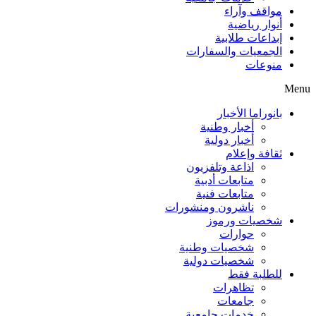
مواقف وآراء
أنوار رياضية
إبداعات طلابية
الجمعيات والسفارات
منوعات
Menu
بانوراما الأخبار
أخبار وطنية
أخبار دولية
ثقافة وإعلام
اذاعة وتلفزيون
متابعات أدبية
متابعات فنية
ناشرون ومنشورات
شخصيات ورموز
حوارات
شخصيات وطنية
شخصيات دولية
للطلبة فقط
تظاهرات
جامعات
خدمات جامعية