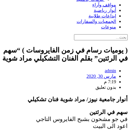
مواقف وآراء
أنوار رياضية
إبداعات طلابية
الجمعيات والسفارات
منوعات
( يوميات رسام في زمن الفايروسات ) “سهم
في الرئتين” بقلم الفنان التشكيلي مراد شوية
admin
مارس 30, 2020
7:19 م
بدون تعليق
أنوار جامعية نيوز/ مراد شوية فنان تشكيلي
سهم في الرئتين
في جو مشحون بشبح الفايروس التاجي
اعود الى البيت