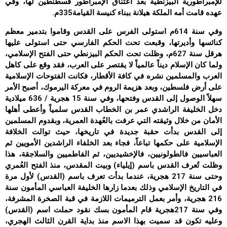
للإمبراطورية البيزنطية بعد اعتناق الإمبراطور قسطنطين لها، وفي
عهده قامت أمه الملكة هيلانة ببناء كنيسة القيامة335م.
وفي سنة 614م استولى الفرس على القدس وقاموا بتدمير معظم
كنائسها وأديرتها، وقبعت تحت الحكم الفارسي حتى استولى عليها
هرقل سنة 627م، وظلت تحت الحكم البيزنطي حتى الفتح الإسلامي،
ولما كان الإسلام ديناً عالمياً لا يقتصر على العرب، فقد وقع على كاهل
العرب والمسلمين نشره في كافة الأقطار، فكانت الفتوحات الإسلامية
على أرض فلسطين، وبعد هزيمة الروم في معركة اليرموك، أصبح الأمر
سهلاً الوصول إلى القدس وفتحها، وفي سنة 15 هجرية / 636 ميلادية
دخل الخليفة الراشدي عمر بن الخطاب القدس سلمياً وأعطى أهلها
الأمان من خلال وثيقته التي عرفت بالعُهدة العمرية، وبقدوم المسلمين
إلى القدس بدأت حقبة جديدة في تاريخها، حيث توالت الخلافة
الإسلامية على حكمها تباعاً، فجاء بعد الخلفاء الراشدين الأمويين ثم
العباسيين فالطولونيين، فالإخشيديين، ثم الفاطميين والسلاجقة، هذا
وظلت تُعرف القدس باسم (إيلياء) وبيت المقدس، منذ الفتح العُمري
وحتى سنة 217 هجرية، عندما بدأت تعرف باسم (القدس) لأول مرة
في التاريخ الإسلامي وذلك بعدما زارها الخليفة العباسي المأمون سنة
216 هجرية، وأمر بعمل الترميمات اللازمة في قبة الصخرة المشرفة،
وفي سنة 217هجرية قام المأمون بسك نقود حملت اسم (القدس)
وعليه تكون قد سميت بهذا الاسم منذ بداية القرن الثالث الهجري،