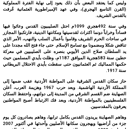
وليس كما يعتقد البعض بأن ذلك يعود إلى نهاية الفترة المملوكية
(القرن التاسع الهجري)، وفي عهد الإمبراطورية العثمانية عُرفت
بالقدس الشريف.
وفي سنة 492هجري 1099م احتل الصليبيون القدس وعاثوا فيها
فساداً وخراباً دونما اكتراث لقدسيتها ومكانتها الدينية، فارتكبوا المجازر
في ساحات الحرم الشريف وقاموا بأعمال السلب والنهب، الأمر الذي
تناقض شكلا ومضمونا مع تسامح الإسلام. حتى جاء فتح الله مجددا على
يد السلطان صلاح الدين الأيوبي بنصره على الصليبيين في معركة
حطين سنة 583هجرية الموافق 1187م، وظلت بأيدي المسلمين حيث
حكمها المماليك ثم العثمانيون حتى سقطت بأيدي الاحتلال البريطاني
سنة 1917.
حاز سكان القدس الشرقية على المواطنة الأردنية عقب ضمها إلى
المملكة الأردنية الهاشمية. وبعد حرب 1967 وهزيمة العرب، أعلن
الصهاينة ضم القسم الشرقي من المدينة إلى دولتهم، واحتفظ السكان
الفلسطينيين بالمواطنة الأردنية، وبعد فك الارتباط أصبح المواطنين
يعرفون بالمقدسيين.
وهاهم الصهاينة يريدون القدس بكامل ترابها، وهاهم يصادرون كل يوم
جزء من أراضيها ويهجرون سكانها الأصليين وأحدثها في أكتوبر 2007