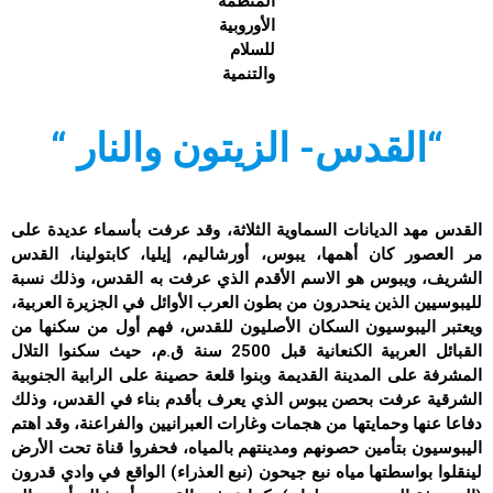
المنظمة
الأوروبية
للسلام
والتنمية
“القدس- الزيتون والنار “
القدس مهد الديانات السماوية الثلاثة، وقد عرفت بأسماء عديدة على
مر العصور كان أهمها، يبوس، أورشاليم، إيليا، كابتولينا، القدس
الشريف، ويبوس هو الاسم الأقدم الذي عرفت به القدس، وذلك نسبة
لليبوسيين الذين ينحدرون من بطون العرب الأوائل في الجزيرة العربية،
ويعتبر اليبوسيون السكان الأصليون للقدس، فهم أول من سكنها من
القبائل العربية الكنعانية قبل 2500 سنة ق.م، حيث سكنوا التلال
المشرفة على المدينة القديمة وبنوا قلعة حصينة على الرابية الجنوبية
الشرقية عرفت بحصن يبوس الذي يعرف بأقدم بناء في القدس، وذلك
دفاعا عنها وحمايتها من هجمات وغارات العبرانيين والفراعنة، وقد اهتم
اليبوسيون بتأمين حصونهم ومدينتهم بالمياه، فحفروا قناة تحت الأرض
لينقلوا بواسطتها مياه نبع جيحون (نبع العذراء) الواقع في وادي قدرون