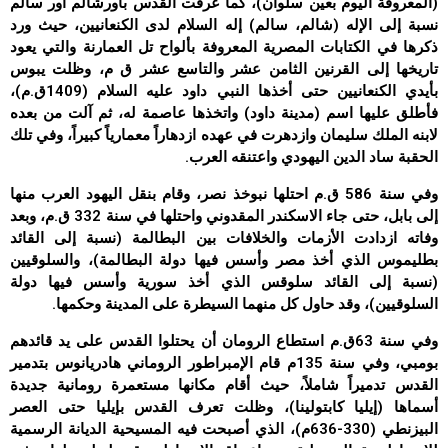
(المعروفة اليوم بعين سلوان)، كما عرفت القدس بأورشالم أور سالم
نسبة إلى الإله (شالم، سالم) إله السلام لدى الكنعانيين، حيث ورد
ذكرها في الكتابات المصرية المعروفة بألواح تل العمارنة والتي يعود
تاريخها إلى القرنين الثامن عشر والتاسع عشر ق م، وظلت يبوس
بأيدي الكنعانيين حتى أخذها النبي داود عليه السلام (1409ق.م)،
فأطلق عليها اسم (مدينة داود) واتخذها عاصمة له، ثم آلت من بعده
لابنه الملك سليمان وازدهرت في عهده ازدهاراً معمارياً كبيراً، وفي تلك
الحقبة ساد الدين اليهودي واعتنقه العرب.
وفي سنة 586 ق.م احتلها نبوخذ نصر، وقام بنقل اليهود العرب منها
إلى بابل، حتى جاء الاسكندر المقدوني واحتلها في سنة 332 ق.م، وبعد
وفاته ازدادت الأزمات والخلافات بين البطالمة (نسبة إلى القائد
بطليموس الذي أخذ مصر وأسس فيها دولة البطالمة)، والسلوقيين
(نسبة إلى القائد سلوقس الذي أخذ سورية وأسس فيها دولة
السلوقيين)، وقد حاول كل منهما السيطرة على المدينة وحكمها.
وفي سنة 63ق.م استطاع الرومان أن يحتلوا القدس على يد قائدهم
بومبي، وفي سنة 135م قام الإمبراطور الروماني هادريانوس بتدمير
القدس تدميراً شاملاً، حيث أقام مكانها مستعمرة رومانية جديدة
أسماها (إيليا كابتولينا)، وظلت تعرف القدس بإيليا حتى العصر
البيزنطي (330-636م)، الذي أصبحت فيه المسيحية الديانة الرسمية