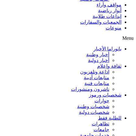
مواقف وآراء
أنوار رياضية
إبداعات طلابية
الجمعيات والسفارات
منوعات
Menu
بانوراما الأخبار
أخبار وطنية
أخبار دولية
ثقافة وإعلام
اذاعة وتلفزيون
متابعات أدبية
متابعات فنية
ناشرون ومنشورات
شخصيات ورموز
حوارات
شخصيات وطنية
شخصيات دولية
للطلبة فقط
تظاهرات
جامعات
خدمات جامعية