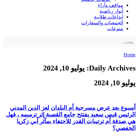
مواقف وآراء
أنوار رياضية
إبداعات طلابية
الجمعيات والسفارات
منوعات
Home
Daily Archives: يوليو 10, 2024
يوليو 10, 2024
أسبوع بعد عرض مسرحية أم البلدان لعز الدين المدني
الرئيس قيس سعيد يفتتح جامع القصبة إثر ترميمه ، فهل
هي صدفة أم ترتيبات القدر للاحتفاء بمآثر أبي زكريا
الحفصي؟