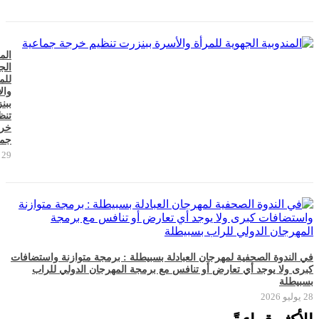
الم
الج
للم
وال
ببن
تنظ
خر
جما
29 يوليو 2026
في الندوة الصحفية لمهرجان العبادلة بسبيطلة : برمجة متوازنة واستضافات
كبرى ولا يوجد أي تعارض أو تنافس مع برمجة المهرجان الدولي للراب
بسبيطلة
28 يوليو 2026