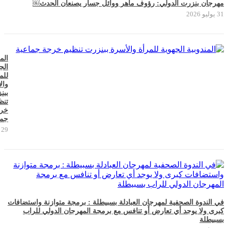
مهرجان بنزرت الدولي: رؤوف ماهر ووائل جسار يصنعان الحدث￼
31 يوليو 2026
الم
الج
للم
وال
ببن
تنظ
خر
جما
29 يوليو 2026
في الندوة الصحفية لمهرجان العبادلة بسبيطلة : برمجة متوازنة واستضافات
كبرى ولا يوجد أي تعارض أو تنافس مع برمجة المهرجان الدولي للراب
بسبيطلة