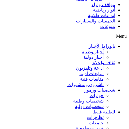
مواقف وآراء
أنوار رياضية
إبداعات طلابية
الجمعيات والسفارات
منوعات
Menu
بانوراما الأخبار
أخبار وطنية
أخبار دولية
ثقافة وإعلام
اذاعة وتلفزيون
متابعات أدبية
متابعات فنية
ناشرون ومنشورات
شخصيات ورموز
حوارات
شخصيات وطنية
شخصيات دولية
للطلبة فقط
تظاهرات
جامعات
خدمات جامعية