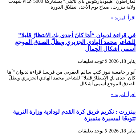
لماراطون “هيبودياريتوس باي ناتيلي” بمشاركة 5000 عدّاء شهدت
ولاية بنزرت، صباح يوم الأحد، انطلاق الدورة
اقرأ المزيد »
في قراءة لديوان “أمَا كانَ أجدى بكِ الانتظارُ قليلا”
للشاعر محمد الهادي الجزيري ويظلّ الصدق الموجع
أسمى أشكال الجمال
يناير 18, 2026
لا توجد تعليقات
أنوار جامعية نيوز كتب سالم العقربي من فرنسا قراءة لديوان “أمَا
كانَ أجدى بكِ الانتظارُ قليلا” للشاعر محمد الهادي الجزيري ويظلّ
الصدق الموجع أسمى أشكال
اقرأ المزيد »
ببنزرت : تكريم فريق كرة القدم لودادية وزارة التربية
تتويجًا لمسيرة متميزة
يناير 18, 2026
لا توجد تعليقات