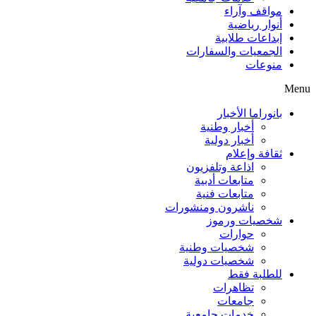
مواقف وآراء
أنوار رياضية
إبداعات طلابية
الجمعيات والسفارات
منوعات
Menu
بانوراما الأخبار
أخبار وطنية
أخبار دولية
ثقافة وإعلام
اذاعة وتلفزيون
متابعات أدبية
متابعات فنية
ناشرون ومنشورات
شخصيات ورموز
حوارات
شخصيات وطنية
شخصيات دولية
للطلبة فقط
تظاهرات
جامعات
خدمات جامعية