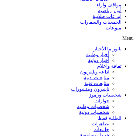
مواقف وآراء
أنوار رياضية
إبداعات طلابية
الجمعيات والسفارات
منوعات
Menu
بانوراما الأخبار
أخبار وطنية
أخبار دولية
ثقافة وإعلام
اذاعة وتلفزيون
متابعات أدبية
متابعات فنية
ناشرون ومنشورات
شخصيات ورموز
حوارات
شخصيات وطنية
شخصيات دولية
للطلبة فقط
تظاهرات
جامعات
خدمات جامعية