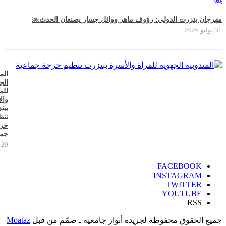
مهرجان بنزرت الدولي: رؤوف ماهر ووائل جسار يصنعان الحدث￼
31 يوليو 2026
الم
الج
للم
وال
ببن
تنظ
خر
جما
29 يوليو 2026
FACEBOOK
INSTAGRAM
TWITTER
YOUTUBE
RSS
جميع الحقوق محفوظة لجريدة أنوار جامعية ـ صمّم من قبل
Moataz