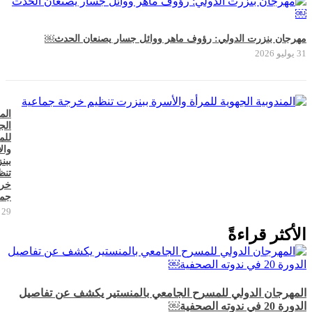
مهرجان بنزرت الدولي: رؤوف ماهر ووائل جسار يصنعان الحدث￼
31 يوليو 2026
الم
الج
للم
وال
ببن
تنظ
خر
جما
29 يوليو 2026
الأكثر قراءةً
المهرجان الدولي للمسرح الجامعي بالمنستير يكشف عن تفاصيل
الدورة 20 في ندوته الصحفية￼