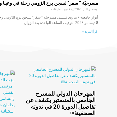
مسرحيّة ” سفر” لسجن برج الرّومي رحلة في وعينا و
ديسمبر 10, 2023
لا توجد تعليقات
أنوار جامعية / مروى قنيشي مسرحيّة ” سفر” لسجن برج الرّومي رحلة
8 ديسمبر 2023 التوقيت الساعة الواحدة بعد الزوال
اقرأ المزيد »
المهرجان الدولي للمسرح
الجامعي بالمنستير يكشف عن
تفاصيل الدورة 20 في ندوته
الصحفية￼