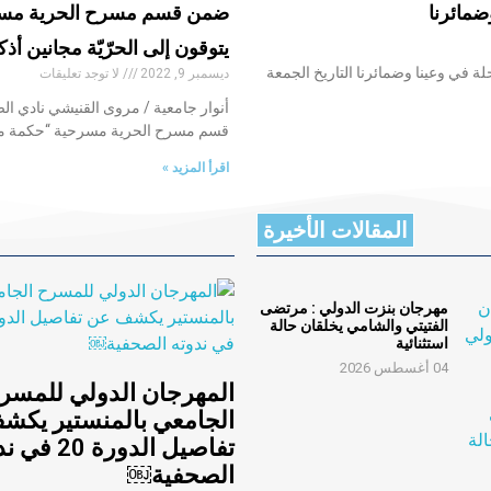
ضمائرنا
ضمن قسم مسرح الحرية مسرح
يتوقون إلى الحرّيّة مجانين أ
 في وعينا وضمائرنا التاريخ الجمعة
ديسمبر 9, 2022
لا توجد تعليقات
أنوار جامعية / مروى القنيشي نادي ال
قسم مسرح الحرية مسرحية “حكمة مجن
اقرأ المزيد »
المقالات الأخيرة
مهرجان بنزت الدولي : مرتضى
الفتيتي والشامي يخلقان حالة
استثنائية
04 أغسطس 2026
المهرجان الدولي للمسر
الجامعي بالمنستير يكش
تفاصيل الدورة 20
الصحفية￼