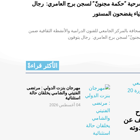
ية “حكمة مجنونّ” لسجن برج العامري: رجال
ذكياء يفضحون المستور
صحافة بالمركز الجامعي للفنون الدرامية والأنشطة الثقافية ضمن
ونّ” لسجن برج العامري: رجال يتوقون
الأكثر قراءةً
مهرجان بنزت الدولي : مرتضى
الفتيتي والشامي يخلقان حالة
استثنائية
04 أغسطس 2026
ح
ف عن
 في ندوته