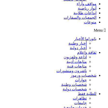
مواقف وآراء
أنوار رياضية
إبداعات طلابية
الجمعيات والسفارات
منوعات
Menu
بانوراما الأخبار
أخبار وطنية
أخبار دولية
ثقافة وإعلام
اذاعة وتلفزيون
متابعات أدبية
متابعات فنية
ناشرون ومنشورات
شخصيات ورموز
حوارات
شخصيات وطنية
شخصيات دولية
للطلبة فقط
تظاهرات
جامعات
خدمات جامعية