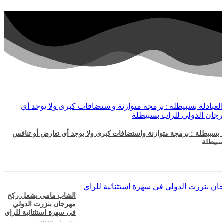
ة بسبيطلة : برمجة متوازنة واستضافات كبرى ولا يوجد أي تعارض أو تنافس
سبيطلة
الشاب مامي يشعل ركح
مهرجان بنزرت الدولي
في سهرة استثنائية للراي