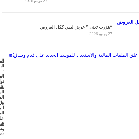
27 يوليو 2026
“بنزرت تغني ” عرض ليس ككل العروض
27 يوليو 2026
الن
الب
:
اله
تو
غل
الم
الم
وال
لل
الج
عل
قد
وس
￼