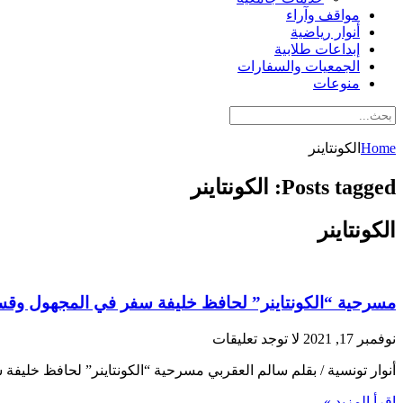
مواقف وآراء
أنوار رياضية
إبداعات طلابية
الجمعيات والسفارات
منوعات
Home
الكونتاينر
Posts tagged: الكونتاينر
الكونتاينر
مسرحية “الكونتاينر” لحافظ خليفة سفر في المجهول وقسا
نوفمبر 17, 2021
لا توجد تعليقات
أنوار تونسية / بقلم سالم العقربي مسرحية “الكونتاينر” لحافظ خليف
اقرأ المزيد »