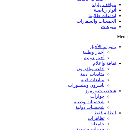
مواقف وآراء
أنوار رياضية
إبداعات طلابية
الجمعيات والسفارات
منوعات
Menu
بانوراما الأخبار
أخبار وطنية
أخبار دولية
ثقافة وإعلام
اذاعة وتلفزيون
متابعات أدبية
متابعات فنية
ناشرون ومنشورات
شخصيات ورموز
حوارات
شخصيات وطنية
شخصيات دولية
للطلبة فقط
تظاهرات
جامعات
خدمات جامعية