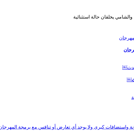
والشامي يخلقان حالة استثنائية
رجان
دث￼