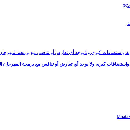
دث￼
ة واستضافات كبرى ولا يوجد أي تعارض أو تنافس مع برمجة المهرجان ا
Moataz