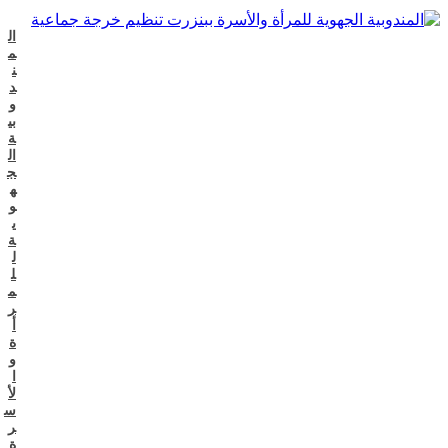
ال
م
ن
د
و
بي
ة
ال
ج
ه
و
ي
ة
ل
ل
م
ر
أ
ة
و
ا
لأ
س
ر
ة