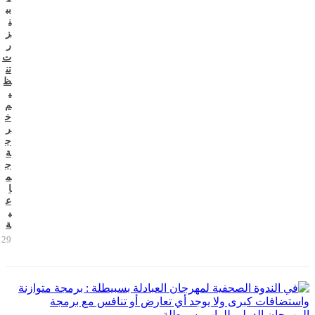
بب
ن
ز
ر
ت
تن
ظ
ي
م
خ
ر
ج
ة
ج
م
ا
ع
ي
ة
29 يوليو 2026