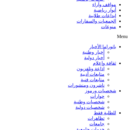
مواقف وآراء
أنوار رياضية
إبداعات طلابية
الجمعيات والسفارات
منوعات
Menu
بانوراما الأخبار
أخبار وطنية
أخبار دولية
ثقافة وإعلام
اذاعة وتلفزيون
متابعات أدبية
متابعات فنية
ناشرون ومنشورات
شخصيات ورموز
حوارات
شخصيات وطنية
شخصيات دولية
للطلبة فقط
تظاهرات
جامعات
خدمات جامعية