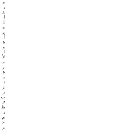
و
ي
ة
ل
ل
م
ر
أ
ة
و
ا
لأ
س
ر
ة
بب
ن
ز
ر
ت
تن
ظ
ي
م
خ
ر