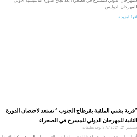
للمهرجان الدولي للمسرح في الصحراء بعد نجاح الدورة التأسيسية الأولى
للمهرجان الدوليس
اقرأ المزيد »
“قرية بشني الملقبة بقرطاج الجنوب ” تستعد لاحتضان الدورة
الثانية للمهرجان الدولي للمسرح في الصحراء
سبتمبر 21, 2021
لا توجد تعليقات
أنوار جامعية نيوز متابعة حافظ الشتيوي انطلقت التحضيرات الجدية مبكرا للانعقاد