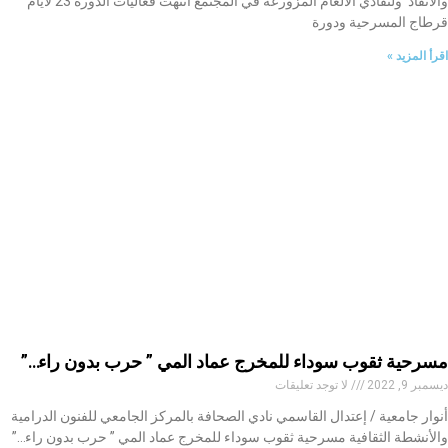
والانقاذ ولتفادي الالغام المزورعة في المجتمع انتهت فعاليات الدورة 23 لأيام
قرطاج المسرحية ودورة
اقرأ المزيد »
مسرحية ثقوب سوداء للمخرج عماد المي ” حرب بدون راء…”
ديسمبر 9, 2022
لا توجد تعليقات
أنوار جامعية / إعتدال القاسمي نادي الصحافة بالمركز الجامعي للفنون الدرامية
والأنشطة الثقافية مسرحية ثقوب سوداء للمخرج عماد المي ” حرب بدون راء…”