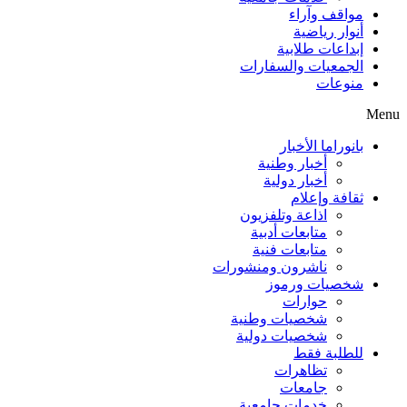
مواقف وآراء
أنوار رياضية
إبداعات طلابية
الجمعيات والسفارات
منوعات
Menu
بانوراما الأخبار
أخبار وطنية
أخبار دولية
ثقافة وإعلام
اذاعة وتلفزيون
متابعات أدبية
متابعات فنية
ناشرون ومنشورات
شخصيات ورموز
حوارات
شخصيات وطنية
شخصيات دولية
للطلبة فقط
تظاهرات
جامعات
خدمات جامعية