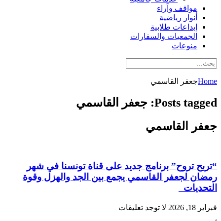
مواقف وآراء
أنوار رياضية
إبداعات طلابية
الجمعيات والسفارات
منوعات
Home
جعفر القاسمي
Posts tagged: جعفر القاسمي
جعفر القاسمي
“تربح تروح” برنامج جديد على قناة تونسنا في شهر
رمضان لجعفر القاسمي يجمع بين الجد والهزل وقوة
التحديات
فبراير 18, 2026
لا توجد تعليقات