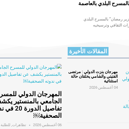
لمسرح البلدي بالعاصمة
ازير رمضان” بالمسرح البلدي
راث الثقافي وترسيخيه
المقالات الأخيرة
مهرجان بنزت الدولي : مرتضى
الفتيتي والشامي يخلقان حالة
استثنائية
04 أغسطس 2026
المهرجان الدولي للمسر
الجامعي بالمنستير يكش
تفاصيل الدورة 20
الصحفية￼
06 أغسطس 2026
تظاهرات
,
للطلبة