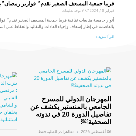
قريبا جمعية المسعف الصغير تقدم” فوازير رمضان” با
فبراير 18, 2024
لا توجد تعليقات
أنوار جامعية متابعات ثقافية قريبا جمعية المسعف الصغير تقدم” فو
بالعاصمة في إطار إسعاف وإحياء العادات والتقاليد والحفاظ على الت
اقرأ المزيد »
المهرجان الدولي للمسرح
الجامعي بالمنستير يكشف عن
تفاصيل الدورة 20 في ندوته
الصحفية￼
06 أغسطس 2026
تظاهرات
,
للطلبة فقط