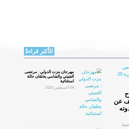
الأكثر قراءةً
مهرجان بنزت الدولي : مرتضى
الفتيتي والشامي يخلقان حالة
استثنائية
04 أغسطس 2026
ح
ف عن
 في ندوته
 فقط