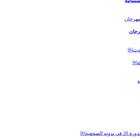
ثنائية
رجان
دث￼