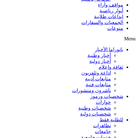
مواقف وآراء
أنوار رياضية
إبداعات طلابية
الجمعيات والسفارات
منوعات
Menu
بانوراما الأخبار
أخبار وطنية
أخبار دولية
ثقافة وإعلام
اذاعة وتلفزيون
متابعات أدبية
متابعات فنية
ناشرون ومنشورات
شخصيات ورموز
حوارات
شخصيات وطنية
شخصيات دولية
للطلبة فقط
تظاهرات
جامعات
خدمات جامعية