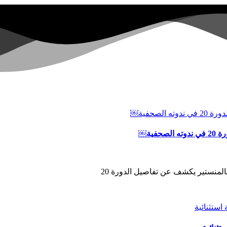
ية￼
المنستير يكشف عن تفاصيل الدورة 20