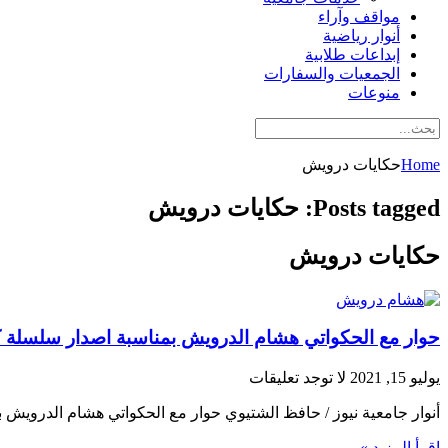
مواقف وآراء
أنوار رياضية
إبداعات طلابية
الجمعيات والسفارات
منوعات
Home
حكايات درويش
Posts tagged: حكايات درويش
حكايات درويش
حوار مع الحكواتي هشام الدرويش بمناسبة اصدار سلسلة ك
يوليو 15, 2021
لا توجد تعليقات
أنوار جامعية نيوز / حافظ الشتيوي حوار مع الحكواتي هشام الدرويش 
اقرأ المزيد »