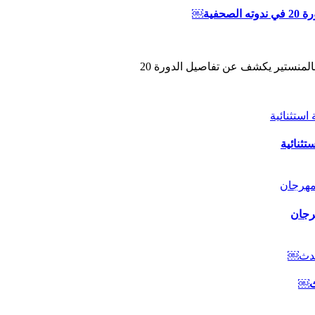
ية￼
المنستير يكشف عن تفاصيل الدورة 20
ثنائية
رجان
دث￼