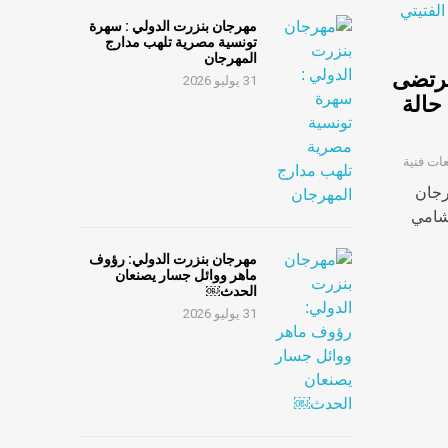
مهرجان بنزرت الدولي : سهرة
تونسية مصرية تلهب مدارج
المهرجان
مرتضى
31 يوليو 2026
حالة
عات فنية
رجان
لشامي
مهرجان بنزرت الدولي: رؤوف
ماهر ووائل جسار يصنعان
الحدث￼
31 يوليو 2026