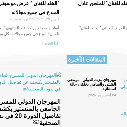
خلد للفنان” للملحن عادل
“الخلد للفنان ” عرض موسيقي ر
المبدع في جميع مجالاته
فبراير 28, 2022
لا توجد تعليقات
 العرض الغنائي “الخلد للفنان”
أنوار جامعية نيوز / حافظ الشتيوي “ال
للفنان المبدع في جميع مجالاته لكل مب
اقرأ المزيد »
المقالات الأخيرة
مهرجان بنزت الدولي : مرتضى
الفتيتي والشامي يخلقان حالة
استثنائية
04 أغسطس 2026
المهرجان الدولي للمسر
الجامعي بالمنستير يكش
تفاصيل الدورة 20
الصحفية￼