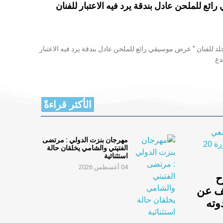
ائع للملحن عادل بندقة يرد فيه الاعتبار للفنان
خلد للفنان ” عرض موسيقي رائع للملحن عادل بندقة يرد فيه الاعتبار
دع
الأكثر قراءةً
مهرجان بنزت الدولي : مرتضى
الفتيتي والشامي يخلقان حالة
استثنائية
04 أغسطس 2026
ح
ف عن
 في ندوته