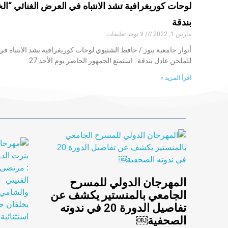
لوحات كوريغرافية تشد الانتباه في العرض الغنائي “ال
بندقة
مارس 1, 2022
لا توجد تعليقات
أنوار جامعية نيوز / حافظ الشتيوي لوحات كوريغرافية تشد الانتباه في
للملحن عادل بندقة . استمتع الجمهور الحاضر يوم الأحد 27
اقرأ المزيد »
المهرجان الدولي للمسرح
الجامعي بالمنستير يكشف عن
تفاصيل الدورة 20 في ندوته
الصحفية￼