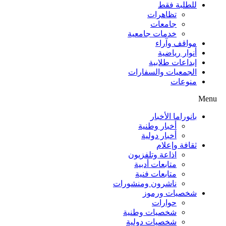
للطلبة فقط
تظاهرات
جامعات
خدمات جامعية
مواقف وآراء
أنوار رياضية
إبداعات طلابية
الجمعيات والسفارات
منوعات
Menu
بانوراما الأخبار
أخبار وطنية
أخبار دولية
ثقافة وإعلام
اذاعة وتلفزيون
متابعات أدبية
متابعات فنية
ناشرون ومنشورات
شخصيات ورموز
حوارات
شخصيات وطنية
شخصيات دولية