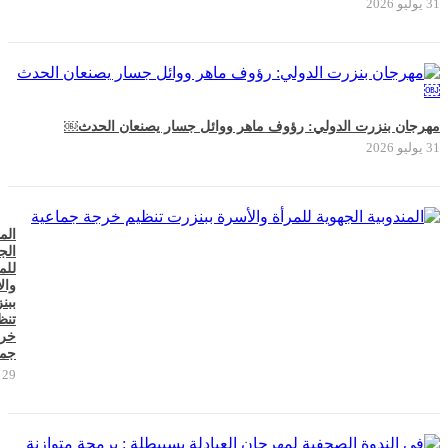
31 يوليو 2026
مهرجان بنزرت الدولي: رؤوف ماهر ووائل جسار يصنعان الحدث￼
31 يوليو 2026
الم
الج
للم
وال
ببن
تنظ
خر
جما
29 يوليو 2026