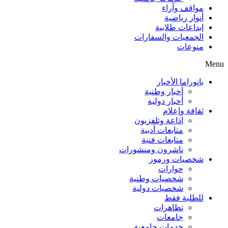
مواقف وآراء
أنوار رياضية
إبداعات طلابية
الجمعيات والسفارات
منوعات
Menu
بانوراما الأخبار
أخبار وطنية
أخبار دولية
ثقافة وإعلام
اذاعة وتلفزيون
متابعات أدبية
متابعات فنية
ناشرون ومنشورات
شخصيات ورموز
حوارات
شخصيات وطنية
شخصيات دولية
للطلبة فقط
تظاهرات
جامعات
خدمات جامعية