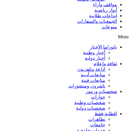
مواقف وآراء
أنوار رياضية
إبداعات طلابية
الجمعيات والسفارات
منوعات
Menu
بانوراما الأخبار
أخبار وطنية
أخبار دولية
ثقافة وإعلام
اذاعة وتلفزيون
متابعات أدبية
متابعات فنية
ناشرون ومنشورات
شخصيات ورموز
حوارات
شخصيات وطنية
شخصيات دولية
للطلبة فقط
تظاهرات
جامعات
خدمات جامعية