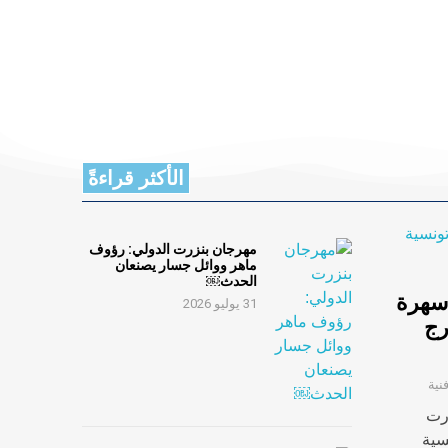
الأكثر قراءةً
مهرجان بنزرت الدولي: رؤوف
ماهر ووائل جسار يصنعان
الحدث￼
 سهرة
31 يوليو 2026
رج
نية
زرت
سية