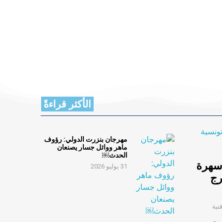
الأكثر قراءةً
مهرجان بنزرت الدولي: رؤوف
ماهر ووائل جسار يصنعان
الحدث￼
 سهرة
31 يوليو 2026
رج
نية
زرت