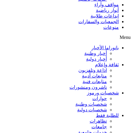
مواقف وآراء
أنوار رياضية
إبداعات طلابية
الجمعيات والسفارات
منوعات
Menu
بانوراما الأخبار
أخبار وطنية
أخبار دولية
ثقافة وإعلام
اذاعة وتلفزيون
متابعات أدبية
متابعات فنية
ناشرون ومنشورات
شخصيات ورموز
حوارات
شخصيات وطنية
شخصيات دولية
للطلبة فقط
تظاهرات
جامعات
خدمات جامعية