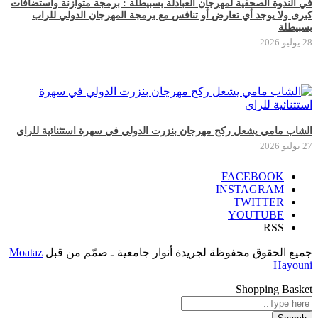
في الندوة الصحفية لمهرجان العبادلة بسبيطلة : برمجة متوازنة واستضافات
كبرى ولا يوجد أي تعارض أو تنافس مع برمجة المهرجان الدولي للراب
بسبيطلة
28 يوليو 2026
الشاب مامي يشعل ركح مهرجان بنزرت الدولي في سهرة استثنائية للراي
27 يوليو 2026
FACEBOOK
INSTAGRAM
TWITTER
YOUTUBE
RSS
جميع الحقوق محفوظة لجريدة أنوار جامعية ـ صمّم من قبل
Moataz
Hayouni
Shopping Basket