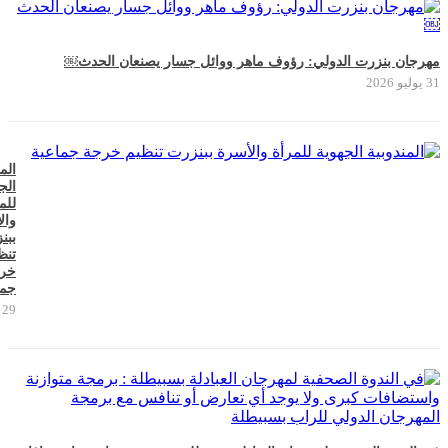
مهرجان بنزرت الدولي: رؤوف ماهر ووائل جسار يصنعان الحدث￼
31 يوليو 2026
الم
الج
للم
وال
ببن
تنظ
خر
جما
29 يوليو 2026