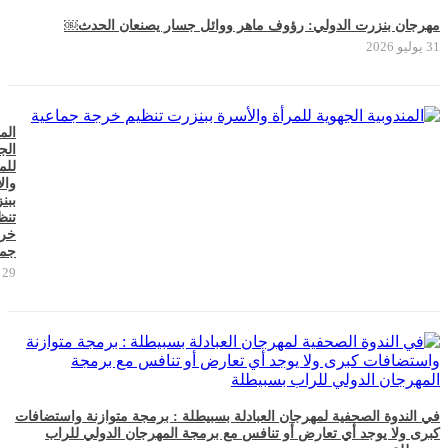
مهرجان بنزرت الدولي: رؤوف ماهر ووائل جسار يصنعان الحدث￼
31 يوليو 2026
الم
الج
للم
وال
ببن
تنظ
خر
جما
29 يوليو 2026
في الندوة الصحفية لمهرجان العبادلة بسبيطلة : برمجة متوازنة واستضافات
كبرى ولا يوجد أي تعارض أو تنافس مع برمجة المهرجان الدولي للراب