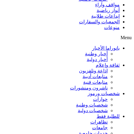
مواقف وآراء
أنوار رياضية
إبداعات طلابية
الجمعيات والسفارات
منوعات
Menu
بانوراما الأخبار
أخبار وطنية
أخبار دولية
ثقافة وإعلام
اذاعة وتلفزيون
متابعات أدبية
متابعات فنية
ناشرون ومنشورات
شخصيات ورموز
حوارات
شخصيات وطنية
شخصيات دولية
للطلبة فقط
تظاهرات
جامعات
خدمات جامعية