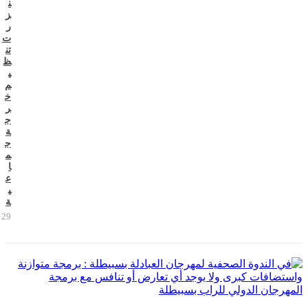
ن
ز
ر
ت
تن
ظ
ي
م
خ
ر
ج
ة
ج
م
ا
ع
ي
ة
29 يوليو 2026