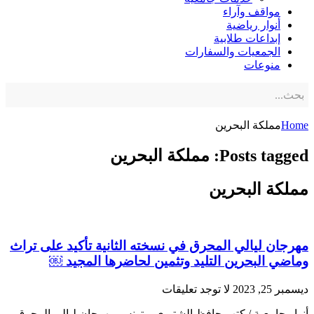
مواقف وآراء
أنوار رياضية
إبداعات طلابية
الجمعيات والسفارات
منوعات
Home
مملكة البحرين
Posts tagged: مملكة البحرين
مملكة البحرين
مهرجان ليالي المحرق في نسخته الثانية تأكيد على تراث
وماضي البحرين التليد وتثمين لحاضرها المجيد ￼
ديسمبر 25, 2023
لا توجد تعليقات
أنوار جامعية / كتب حافظ الشتيوي – تونس مهرجان ليالي المحرق