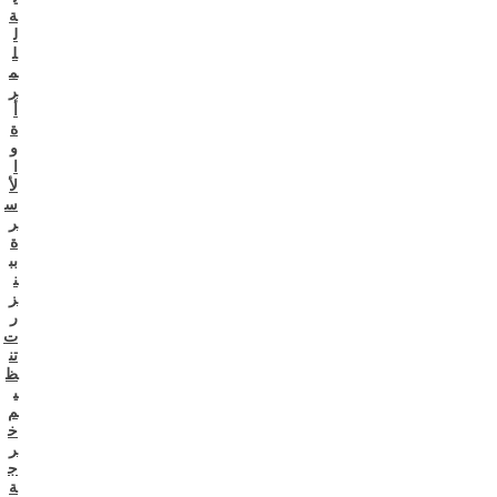
ة
ل
ل
م
ر
أ
ة
و
ا
لأ
س
ر
ة
بب
ن
ز
ر
ت
تن
ظ
ي
م
خ
ر
ج
ة