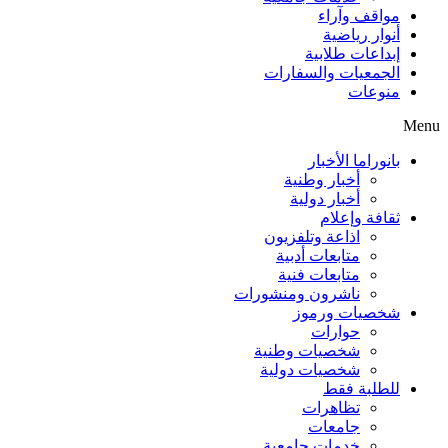
مواقف وآراء
أنوار رياضية
إبداعات طلابية
الجمعيات والسفارات
منوعات
Menu
بانوراما الأخبار
أخبار وطنية
أخبار دولية
ثقافة وإعلام
اذاعة وتلفزيون
متابعات أدبية
متابعات فنية
ناشرون ومنشورات
شخصيات ورموز
حوارات
شخصيات وطنية
شخصيات دولية
للطلبة فقط
تظاهرات
جامعات
خدمات جامعية