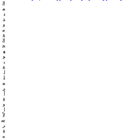
ال
م
ن
د
و
بي
ة
ال
ج
ه
و
ي
ة
ل
ل
م
ر
أ
ة
و
ا
لأ
س
ر
ة
بب