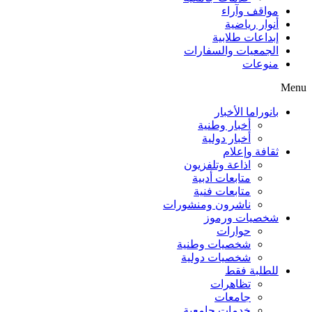
مواقف وآراء
أنوار رياضية
إبداعات طلابية
الجمعيات والسفارات
منوعات
Menu
بانوراما الأخبار
أخبار وطنية
أخبار دولية
ثقافة وإعلام
اذاعة وتلفزيون
متابعات أدبية
متابعات فنية
ناشرون ومنشورات
شخصيات ورموز
حوارات
شخصيات وطنية
شخصيات دولية
للطلبة فقط
تظاهرات
جامعات
خدمات جامعية