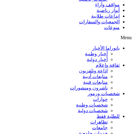
مواقف وآراء
أنوار رياضية
إبداعات طلابية
الجمعيات والسفارات
منوعات
Menu
بانوراما الأخبار
أخبار وطنية
أخبار دولية
ثقافة وإعلام
اذاعة وتلفزيون
متابعات أدبية
متابعات فنية
ناشرون ومنشورات
شخصيات ورموز
حوارات
شخصيات وطنية
شخصيات دولية
للطلبة فقط
تظاهرات
جامعات
خدمات جامعية