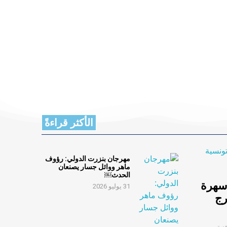
الأكثر قراءةً
مهرجان بنزرت الدولي: رؤوف
ماهر ووائل جسار يصنعان
الحدث￼
 سهرة
31 يوليو 2026
رج