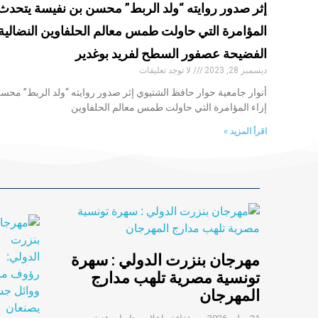
إثر صدور روايته “ولد الربط” محسن بن نفيسة يتحدث : 
المؤامرة التي حاولت طمس معالم الحلفاوين النضالية و
الفضيحة عصفور السطح لفريد بوغدير
ديسمبر 28, 2023
لا توجد تعليقات
أنوار جامعية حوار حافظ الشتيوي إثر صدور روايته “ولد الربط” محسن
إزاء المؤامرة التي حاولت طمس معالم الحلفاوين
اقرأ المزيد »
مهرجان بنزرت الدولي : سهرة
تونسية مصرية تلهب مدارج
المهرجان