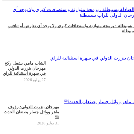
ة بسبيطلة : برمجة متوازنة واستضافات كبرى ولا يوجد أي تعارض أو تنافس
سبيطلة
الشاب مامي يشعل ركح
مهرجان بنزرت الدولي
في سهرة استثنائية للراي
27 يوليو 2026
مهرجان بنزرت الدولي: رؤوف
ماهر ووائل جسار يصنعان الحدث
￼
31 يوليو 2026