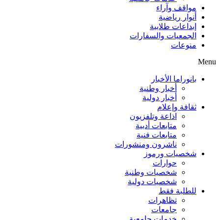
مواقف وآراء
أنوار رياضية
إبداعات طلابية
الجمعيات والسفارات
منوعات
Menu
بانوراما الأخبار
أخبار وطنية
أخبار دولية
ثقافة وإعلام
اذاعة وتلفزيون
متابعات أدبية
متابعات فنية
ناشرون ومنشورات
شخصيات ورموز
حوارات
شخصيات وطنية
شخصيات دولية
للطلبة فقط
تظاهرات
جامعات
خدمات جامعية