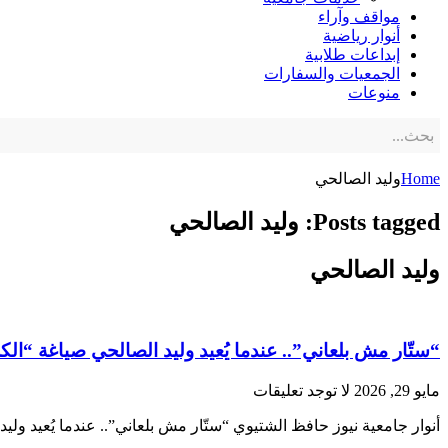
مواقف وآراء
أنوار رياضية
إبداعات طلابية
الجمعيات والسفارات
منوعات
Home
وليد الصالحي
Posts tagged: وليد الصالحي
وليد الصالحي
“ستّار مش بلعاني”.. عندما يُعيد وليد الصالحي صياغة “ا
مايو 29, 2026
لا توجد تعليقات
أنوار جامعية نيوز حافظ الشتيوي “ستّار مش بلعاني”.. عندما يُعيد ولي