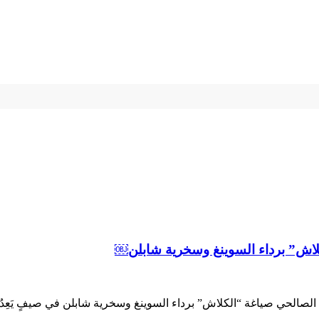
لكلاش” برداء السوينغ وسخرية شابلن￼
د الصالحي صياغة “الكلاش” برداء السوينغ وسخرية شابلن في صيفٍ يَعِدُ 